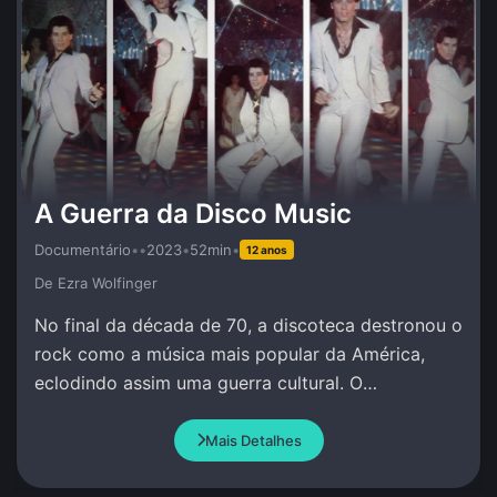
A Guerra da Disco Music
Documentário
•
•
2023
•
52min
•
12 anos
De Ezra Wolfinger
No final da década de 70, a discoteca destronou o
rock como a música mais popular da América,
eclodindo assim uma guerra cultural. O
documentário explora essa divisão cultural e suas
causas.
Mais Detalhes