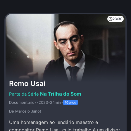
23:30
Remo Usai
Na Trilha do Som
Documentário
•
•
2023
•
24min
•
10 anos
De Marcelo Janot
Uma homenagem ao lendário maestro e
compositor Remo Usai, cujo trabalho é um divisor