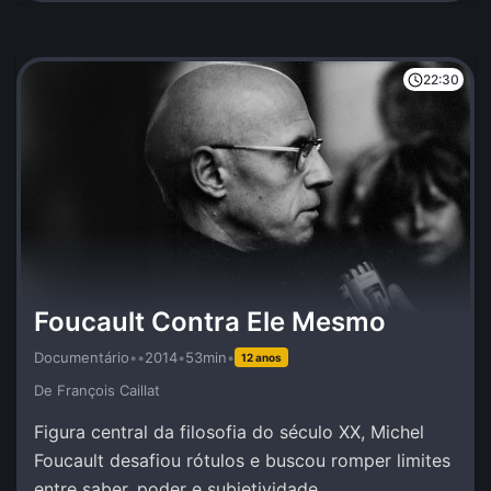
22:30
Foucault Contra Ele Mesmo
Documentário
•
•
2014
•
53min
•
12 anos
De François Caillat
Figura central da filosofia do século XX, Michel
Foucault desafiou rótulos e buscou romper limites
entre saber, poder e subjetividade.