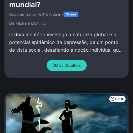
mundial?
Documentário
•
•
2015
•
52min
•
10 anos
De Michele Dominici
O documentário investiga a natureza global e o
potencial epidêmico da depressão, de um ponto
de vista social, desafiando a noção individual que
se tem deste fenômeno.
Mais Detalhes
19:00