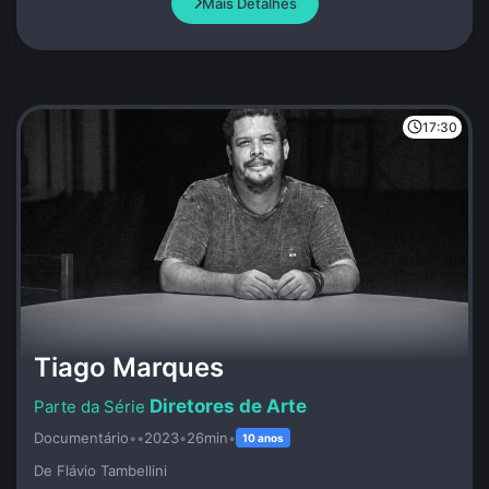
Mais Detalhes
17:30
Tiago Marques
Diretores de Arte
Documentário
•
•
2023
•
26min
•
10 anos
De Flávio Tambellini