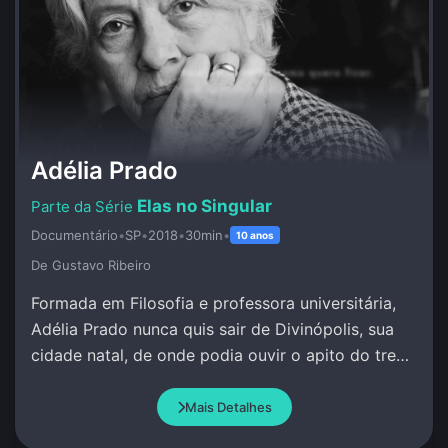
Adélia Prado
Elas no Singular
Documentário
•
SP
•
2018
•
30min
•
10 anos
De Gustavo Ribeiro
Formada em Filosofia e professora universitária,
Adélia Prado nunca quis sair de Divinópolis, sua
cidade natal, de onde podia ouvir o apito do trem
e escrever sob inspiração divina.
Mais Detalhes