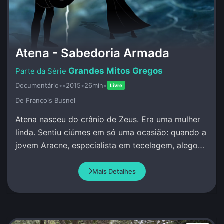
Atena - Sabedoria Armada
Grandes Mitos Gregos
Documentário
•
•
2015
•
26min
•
Livre
De François Busnel
Atena nasceu do crânio de Zeus. Era uma mulher
linda. Sentiu ciúmes em só uma ocasião: quando a
jovem Aracne, especialista em tecelagem, alegou
que superava qualquer pessoa, incluindo Atena.
Mais Detalhes