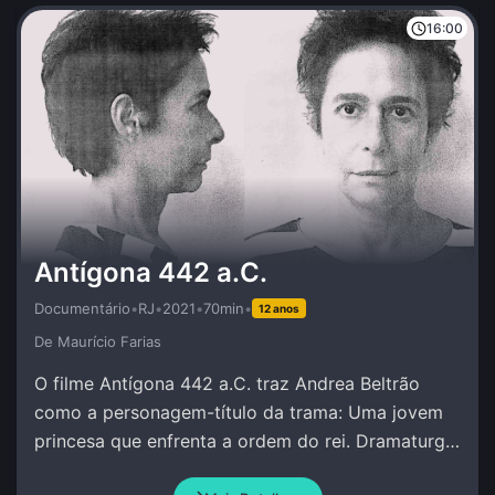
16:00
Antígona 442 a.C.
Documentário
•
RJ
•
2021
•
70min
•
12 anos
De Maurí­cio Farias
O filme Antígona 442 a.C. traz Andrea Beltrão
como a personagem-título da trama: Uma jovem
princesa que enfrenta a ordem do rei. Dramaturgia
de Andrea Beltrão e Amir Haddad.