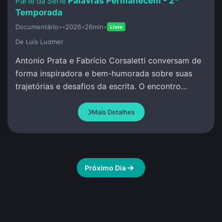
Palavras Permanecem - 2ª
Temporada
Documentário
•
•
2026
•
26min
•
Livre
De Luí­s Ludmer
Antonio Prata e Fabrício Corsaletti conversam de
forma inspiradora e bem-humorada sobre suas
trajetórias e desafios da escrita. O encontro
celebra a palavra com criação conjunta.
Mais Detalhes
Próximo Dia