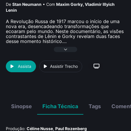
De
Stan Neumann
•
Com
Maxim Gorky
,
Vladimir Illyich
Lenin
A Revolução Russa de 1917 marcou o início de uma
nova era, desencadeando transformações que
ecoaram pelo mundo. Neste documentário, as visões
contrastantes de Lênin e Gorky revelam duas faces
desse momento histórico.
...
Assista
Assistir Trecho
Sinopse
Ficha Técnica
Tags
Coment
Produção:
Céline Nusse
,
Paul Rozenberg