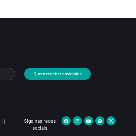
Quero receber novidades
Siga nas redes
es
|
sociais