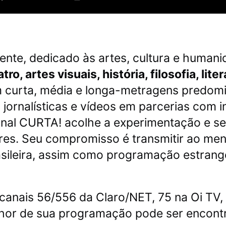
ente, dedicado às artes, cultura e humani
o, artes visuais, história, filosofia, liter
curta, média e longa-metragens predomi
jornalísticas e vídeos em parcerias com in
anal CURTA! acolhe a experimentação e se
dores. Seu compromisso é transmitir ao me
ileira, assim como programação estrange
canais 56/556 da Claro/NET, 75 na Oi TV
lhor de sua programação pode ser encon