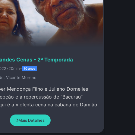
andes Cenas - 2ª Temporada
022
•
20min
•
10 anos
do, Vicente Moreno
ber Mendonça Filho e Juliano Dornelles
epção e a repercussão de “Bacurau”
qui é a violenta cena na cabana de Damião.
Mais Detalhes