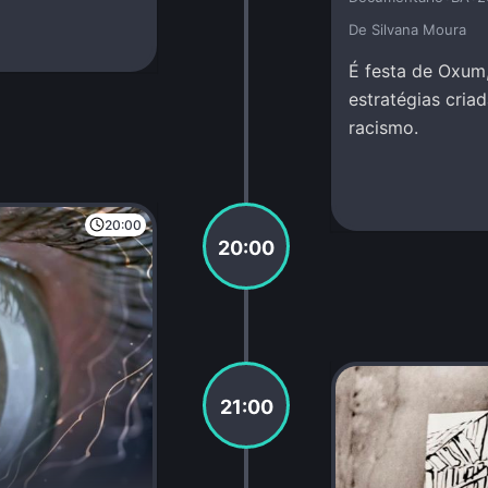
De Silvana Moura
É festa de Oxum,
estratégias cria
racismo.
20:00
20:00
21:00