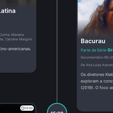
Latina
 Cunha, Mariana
nte, Caroline Margoni
Bacurau
atino-americanas.
Gr
Documentário
•
RS
•
2
De Ana Luiza Azeve
Os diretores Kle
exploram a conc
(2019). O foco a
15:30