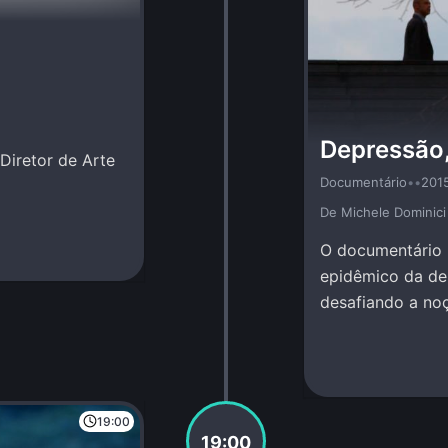
Depressão
Diretor de Arte
Documentário
•
•
201
De Michele Dominici
O documentário i
epidêmico da dep
desafiando a noç
19:00
19:00