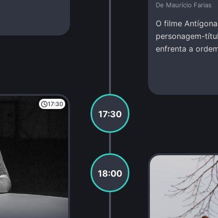
De Maurí­cio Farias
O filme Antígona
personagem-títu
enfrenta a ordem
Amir Haddad.
17:30
17:30
18:00