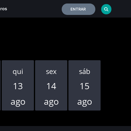
iros
ENTRAR
qui
sex
sáb
dom
13
14
15
16
ago
ago
ago
ago