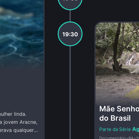
19:30
Mãe Senho
lher linda.
do Brasil
a jovem Aracne,
Ag
erava qualquer
Documentário
•
BA
•
2