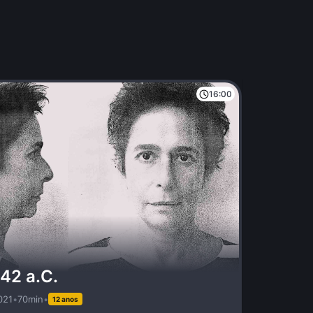
16:00
42 a.C.
021
•
70min
•
12 anos