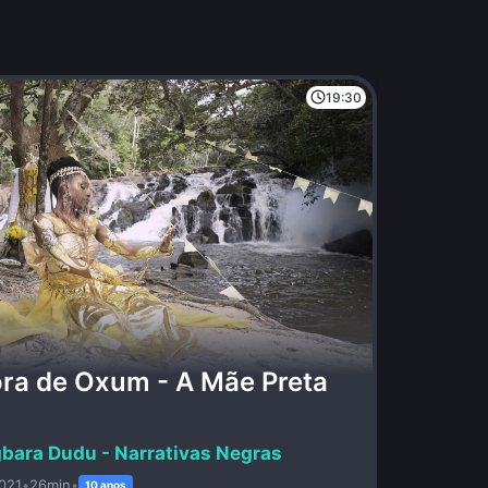
19:30
ra de Oxum - A Mãe Preta
bara Dudu - Narrativas Negras
021
•
26min
•
10 anos