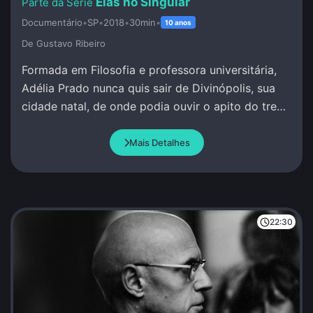
Elas no Singular
Documentário
•
SP
•
2018
•
30min
•
10 anos
De Gustavo Ribeiro
Formada em Filosofia e professora universitária,
Adélia Prado nunca quis sair de Divinópolis, sua
cidade natal, de onde podia ouvir o apito do trem
e escrever sob inspiração divina.
Mais Detalhes
22:30