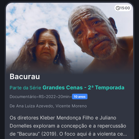
15:00
Bacurau
Grandes Cenas - 2ª Temporada
Documentário
•
RS
•
2022
•
20min
•
10 anos
De Ana Luiza Azevedo, Vicente Moreno
Os diretores Kleber Mendonça Filho e Juliano
Dornelles exploram a concepção e a repercussão
de “Bacurau” (2019). O foco aqui é a violenta cena