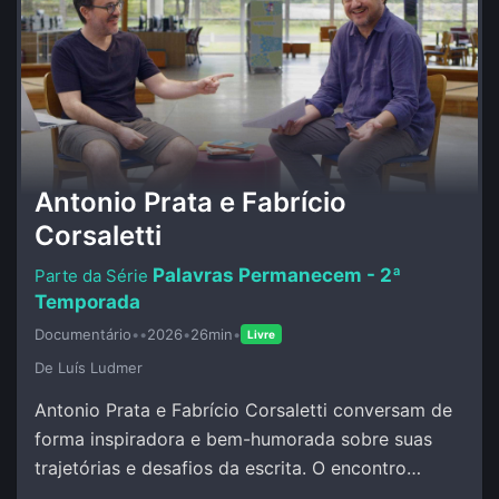
Antonio Prata e Fabrício
Corsaletti
Palavras Permanecem - 2ª
Temporada
Documentário
•
•
2026
•
26min
•
Livre
De Luí­s Ludmer
Antonio Prata e Fabrício Corsaletti conversam de
forma inspiradora e bem-humorada sobre suas
trajetórias e desafios da escrita. O encontro
celebra a palavra com criação conjunta.