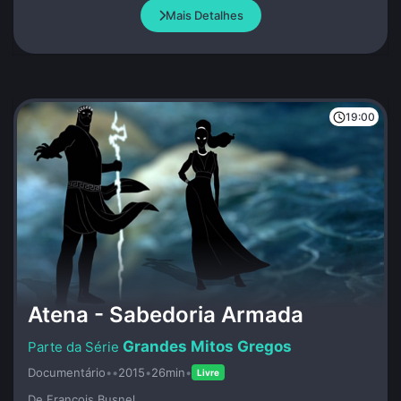
Mais Detalhes
19:00
Atena - Sabedoria Armada
Grandes Mitos Gregos
Documentário
•
•
2015
•
26min
•
Livre
De François Busnel