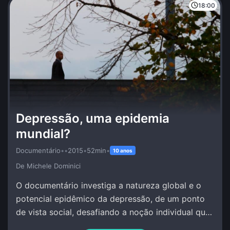
18:00
Depressão, uma epidemia
mundial?
Documentário
•
•
2015
•
52min
•
10 anos
De Michele Dominici
O documentário investiga a natureza global e o
potencial epidêmico da depressão, de um ponto
de vista social, desafiando a noção individual que
se tem deste fenômeno.