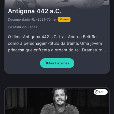
Antígona 442 a.C.
Documentário
•
RJ
•
2021
•
70min
•
12 anos
De Maurí­cio Farias
O filme Antígona 442 a.C. traz Andrea Beltrão
como a personagem-título da trama: Uma jovem
princesa que enfrenta a ordem do rei. Dramaturgia
de Andrea Beltrão e Amir Haddad.
Mais Detalhes
17:30