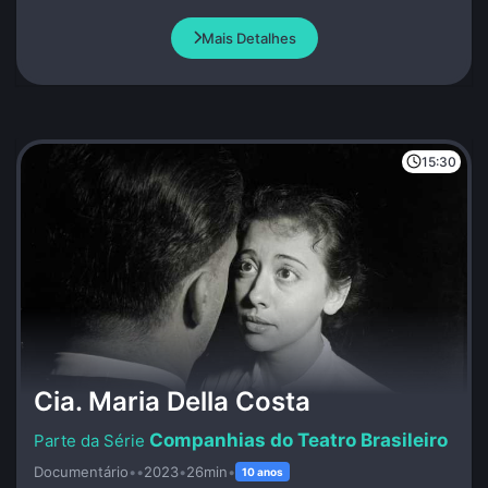
na cabana de Damião.
Mais Detalhes
15:30
Cia. Maria Della Costa
Companhias do Teatro Brasileiro
Documentário
•
•
2023
•
26min
•
10 anos