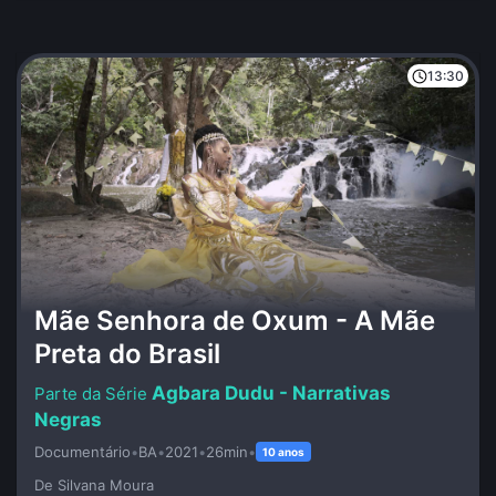
13:30
Mãe Senhora de Oxum - A Mãe
Preta do Brasil
Agbara Dudu - Narrativas
Negras
Documentário
•
BA
•
2021
•
26min
•
10 anos
De Silvana Moura