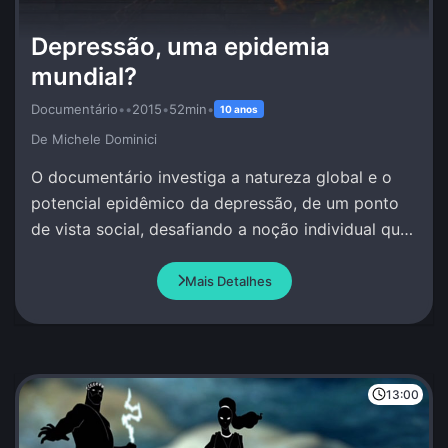
Depressão, uma epidemia
mundial?
Documentário
•
•
2015
•
52min
•
10 anos
De Michele Dominici
O documentário investiga a natureza global e o
potencial epidêmico da depressão, de um ponto
de vista social, desafiando a noção individual que
se tem deste fenômeno.
Mais Detalhes
13:00