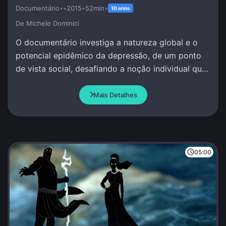
Documentário
•
•
2015
•
52min
•
10 anos
De Michele Dominici
O documentário investiga a natureza global e o
potencial epidêmico da depressão, de um ponto
de vista social, desafiando a noção individual que
se tem deste fenômeno.
Mais Detalhes
05:00