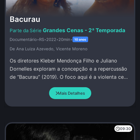
Bacurau
Grandes Cenas - 2ª Temporada
Documentário
•
RS
•
2022
•
20min
•
10 anos
De Ana Luiza Azevedo, Vicente Moreno
Os diretores Kleber Mendonça Filho e Juliano
Dornelles exploram a concepção e a repercussão
de “Bacurau” (2019). O foco aqui é a violenta cena
na cabana de Damião.
Mais Detalhes
09:30