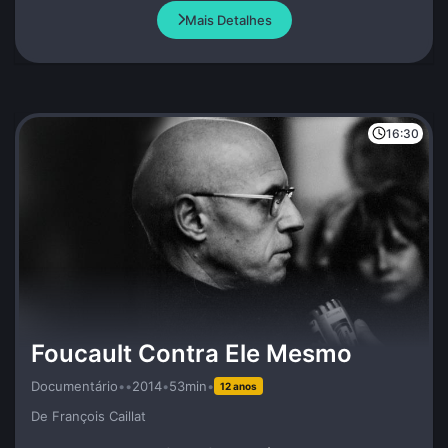
Mais Detalhes
16:30
Foucault Contra Ele Mesmo
Documentário
•
•
2014
•
53min
•
12 anos
De François Caillat