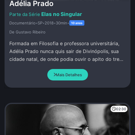
Adélia Prado
Elas no Singular
Documentário
•
SP
•
2018
•
30min
•
10 anos
De Gustavo Ribeiro
Formada em Filosofia e professora universitária,
Adélia Prado nunca quis sair de Divinópolis, sua
cidade natal, de onde podia ouvir o apito do trem
e escrever sob inspiração divina.
Mais Detalhes
02:30