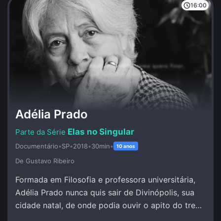
16:00
Adélia Prado
Elas no Singular
Documentário
•
SP
•
2018
•
30min
•
10 anos
De Gustavo Ribeiro
Formada em Filosofia e professora universitária,
Adélia Prado nunca quis sair de Divinópolis, sua
cidade natal, de onde podia ouvir o apito do trem
e escrever sob inspiração divina.