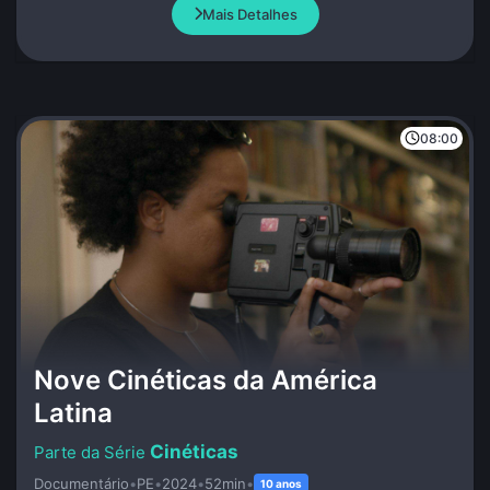
quietos.
Mais Detalhes
08:00
Nove Cinéticas da América
Latina
Cinéticas
Documentário
•
PE
•
2024
•
52min
•
10 anos