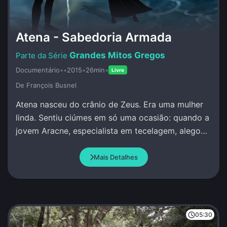
Atena - Sabedoria Armada
Grandes Mitos Gregos
Documentário
•
•
2015
•
26min
•
Livre
De François Busnel
Atena nasceu do crânio de Zeus. Era uma mulher
linda. Sentiu ciúmes em só uma ocasião: quando a
jovem Aracne, especialista em tecelagem, alegou
que superava qualquer pessoa, incluindo Atena.
Mais Detalhes
05:30