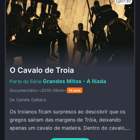
07:30
O Cavalo de Troia
Grandes Mitos - A Ilíada
Documentário
•
•
2019
•
26min
•
14 anos
De Camille Dalbéra
Os troianos ficam surpresos ao descobrir que os
gregos saíram das margens de Tróia, deixando
apenas um cavalo de madeira. Dentro do cavalo,
os guerreiros gregos permanecem calados e