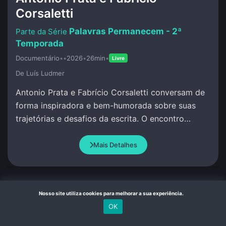
Corsaletti
Palavras Permanecem - 2ª
Temporada
Documentário
•
•
2026
•
26min
•
Livre
De Luí­s Ludmer
Antonio Prata e Fabrício Corsaletti conversam de
forma inspiradora e bem-humorada sobre suas
trajetórias e desafios da escrita. O encontro
celebra a palavra com criação conjunta.
Mais Detalhes
Nosso site utiliza cookies para melhorar a sua experiência.
18:00
OK