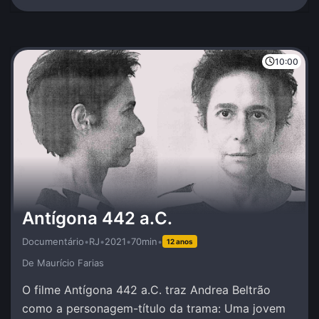
10:00
Antígona 442 a.C.
Documentário
•
RJ
•
2021
•
70min
•
12 anos
De Maurí­cio Farias
O filme Antígona 442 a.C. traz Andrea Beltrão
como a personagem-título da trama: Uma jovem