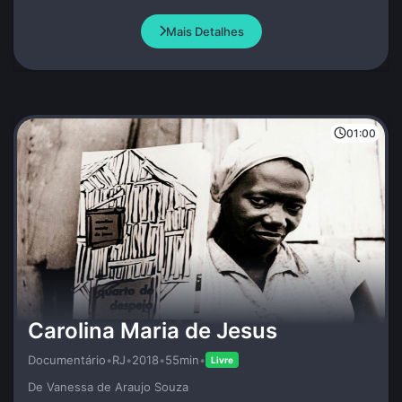
misterioso atributo da Vida.
Mais Detalhes
01:00
Carolina Maria de Jesus
Documentário
•
RJ
•
2018
•
55min
•
Livre
De Vanessa de Araujo Souza