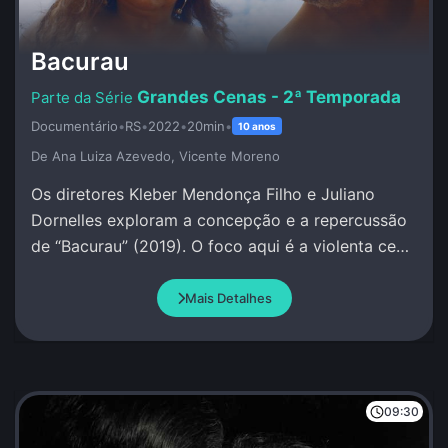
Bacurau
Grandes Cenas - 2ª Temporada
Documentário
•
RS
•
2022
•
20min
•
10 anos
De Ana Luiza Azevedo, Vicente Moreno
Os diretores Kleber Mendonça Filho e Juliano
Dornelles exploram a concepção e a repercussão
de “Bacurau” (2019). O foco aqui é a violenta cena
na cabana de Damião.
Mais Detalhes
09:30