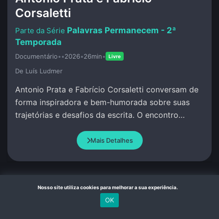
Corsaletti
Palavras Permanecem - 2ª
Temporada
Documentário
•
•
2026
•
26min
•
Livre
De Luí­s Ludmer
Antonio Prata e Fabrício Corsaletti conversam de
forma inspiradora e bem-humorada sobre suas
trajetórias e desafios da escrita. O encontro
celebra a palavra com criação conjunta.
Mais Detalhes
Nosso site utiliza cookies para melhorar a sua experiência.
18:00
OK