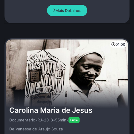
misterioso atributo da Vida.
Mais Detalhes
01:00
Carolina Maria de Jesus
Documentário
•
RJ
•
2018
•
55min
•
Livre
De Vanessa de Araujo Souza