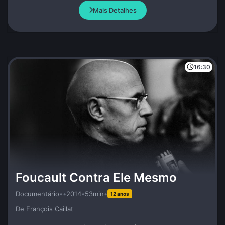
Mais Detalhes
16:30
Foucault Contra Ele Mesmo
Documentário
•
•
2014
•
53min
•
12 anos
De François Caillat