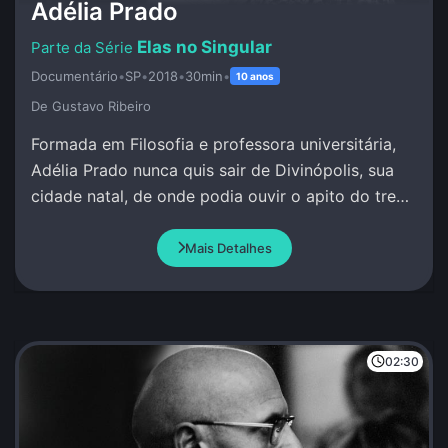
Adélia Prado
Elas no Singular
Documentário
•
SP
•
2018
•
30min
•
10 anos
De Gustavo Ribeiro
Formada em Filosofia e professora universitária,
Adélia Prado nunca quis sair de Divinópolis, sua
cidade natal, de onde podia ouvir o apito do trem
e escrever sob inspiração divina.
Mais Detalhes
02:30