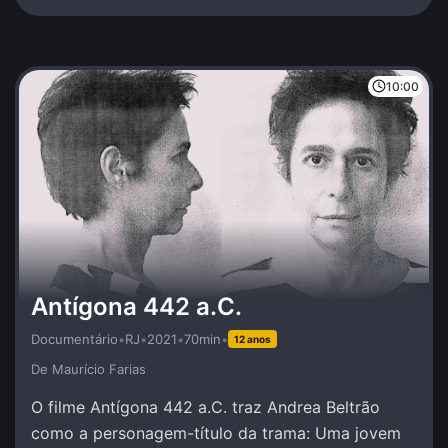
10:00
Antígona 442 a.C.
Documentário
•
RJ
•
2021
•
70min
•
12 anos
De Maurí­cio Farias
O filme Antígona 442 a.C. traz Andrea Beltrão
como a personagem-título da trama: Uma jovem