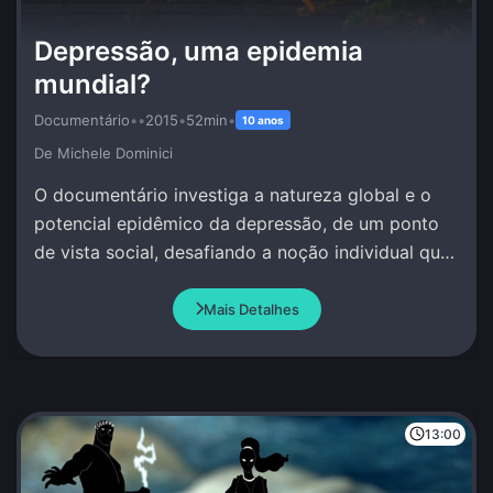
Depressão, uma epidemia
mundial?
Documentário
•
•
2015
•
52min
•
10 anos
De Michele Dominici
O documentário investiga a natureza global e o
potencial epidêmico da depressão, de um ponto
de vista social, desafiando a noção individual que
se tem deste fenômeno.
Mais Detalhes
13:00