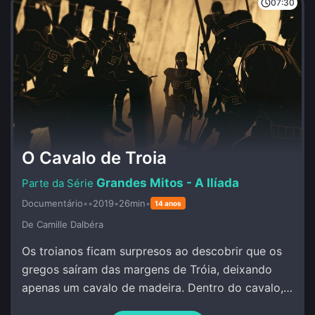
07:30
O Cavalo de Troia
Grandes Mitos - A Ilíada
Documentário
•
•
2019
•
26min
•
14 anos
De Camille Dalbéra
Os troianos ficam surpresos ao descobrir que os
gregos saíram das margens de Tróia, deixando
apenas um cavalo de madeira. Dentro do cavalo,
os guerreiros gregos permanecem calados e