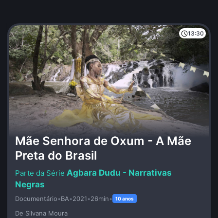
13:30
Mãe Senhora de Oxum - A Mãe
Preta do Brasil
Agbara Dudu - Narrativas
Negras
Documentário
•
BA
•
2021
•
26min
•
10 anos
De Silvana Moura