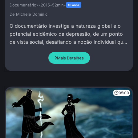
Documentário
•
•
2015
•
52min
•
10 anos
De Michele Dominici
O documentário investiga a natureza global e o
potencial epidêmico da depressão, de um ponto
de vista social, desafiando a noção individual que
se tem deste fenômeno.
Mais Detalhes
05:00