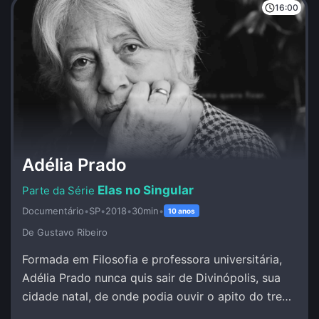
16:00
Adélia Prado
Elas no Singular
Documentário
•
SP
•
2018
•
30min
•
10 anos
De Gustavo Ribeiro
Formada em Filosofia e professora universitária,
Adélia Prado nunca quis sair de Divinópolis, sua
cidade natal, de onde podia ouvir o apito do trem
e escrever sob inspiração divina.