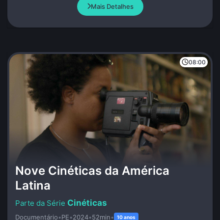
quietos.
Mais Detalhes
08:00
Nove Cinéticas da América
Latina
Cinéticas
Documentário
•
PE
•
2024
•
52min
•
10 anos