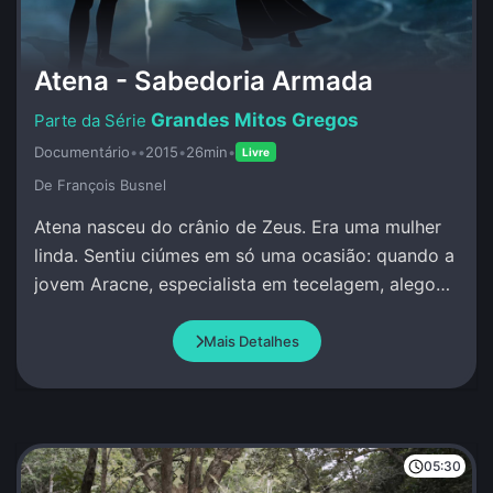
Atena - Sabedoria Armada
Grandes Mitos Gregos
Documentário
•
•
2015
•
26min
•
Livre
De François Busnel
Atena nasceu do crânio de Zeus. Era uma mulher
linda. Sentiu ciúmes em só uma ocasião: quando a
jovem Aracne, especialista em tecelagem, alegou
que superava qualquer pessoa, incluindo Atena.
Mais Detalhes
05:30