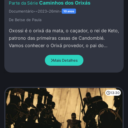
Caminhos dos Orixás
Documentário
•
•
2023
•
26min
•
10 anos
De Betse de Paula
Oxossi é o orixá da mata, o caçador, o rei de Keto,
patrono das primeiras casas de Candomblé.
Vamos conhecer o Orixá provedor, o pai do
conhecimento, da pesquisa, da investigação.
Mais Detalhes
13:30