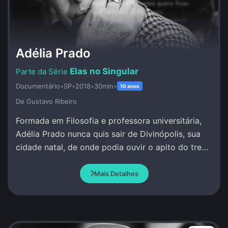
Adélia Prado
Elas no Singular
Documentário
•
SP
•
2018
•
30min
•
10 anos
De Gustavo Ribeiro
Formada em Filosofia e professora universitária,
Adélia Prado nunca quis sair de Divinópolis, sua
cidade natal, de onde podia ouvir o apito do trem
e escrever sob inspiração divina.
Mais Detalhes