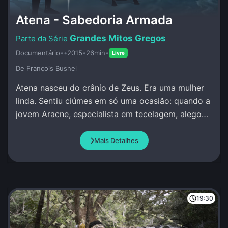
Atena - Sabedoria Armada
Grandes Mitos Gregos
Documentário
•
•
2015
•
26min
•
Livre
De François Busnel
Atena nasceu do crânio de Zeus. Era uma mulher
linda. Sentiu ciúmes em só uma ocasião: quando a
jovem Aracne, especialista em tecelagem, alegou
que superava qualquer pessoa, incluindo Atena.
Mais Detalhes
19:30