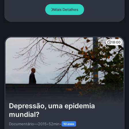
Mais Detalhes
18:00
Depressão, uma epidemia
mundial?
Documentário
•
•
2015
•
52min
•
10 anos