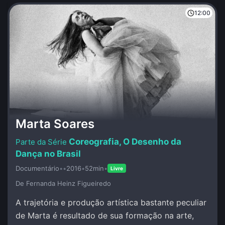
12:00
Marta Soares
Coreografia, O Desenho da
Dança no Brasil
Documentário
•
•
2016
•
52min
•
Livre
De Fernanda Heinz Figueiredo
A trajetória e produção artística bastante peculiar
de Marta é resultado de sua formação na arte,