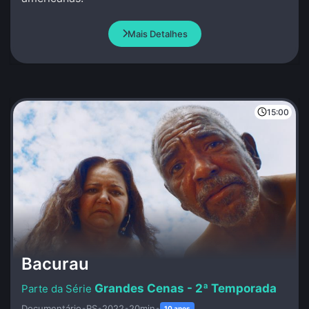
Mais Detalhes
15:00
Bacurau
Grandes Cenas - 2ª Temporada
Documentário
•
RS
•
2022
•
20min
•
10 anos