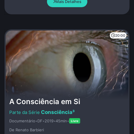
Mais Detalhes
20:00
A Consciência em Si
Consciência³
Documentário
•
DF
•
2019
•
45min
•
Livre
De Renato Barbieri