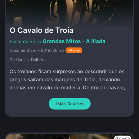
O Cavalo de Troia
Grandes Mitos - A Ilíada
Documentário
•
•
2019
•
26min
•
14 anos
De Camille Dalbéra
Os troianos ficam surpresos ao descobrir que os
gregos saíram das margens de Tróia, deixando
apenas um cavalo de madeira. Dentro do cavalo,
os guerreiros gregos permanecem calados e
quietos.
Mais Detalhes
14:00