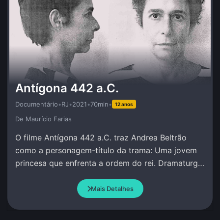
Antígona 442 a.C.
Documentário
•
RJ
•
2021
•
70min
•
12 anos
De Maurí­cio Farias
O filme Antígona 442 a.C. traz Andrea Beltrão
como a personagem-título da trama: Uma jovem
princesa que enfrenta a ordem do rei. Dramaturgia
de Andrea Beltrão e Amir Haddad.
Mais Detalhes