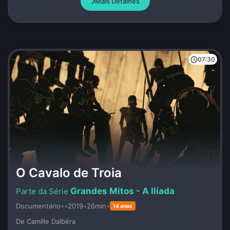
Mais Detalhes
07:30
O Cavalo de Troia
Grandes Mitos - A Ilíada
Documentário
•
•
2019
•
26min
•
14 anos
De Camille Dalbéra