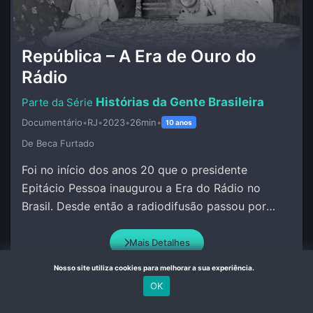
República – A Era de Ouro do
Rádio
Histórias da Gente Brasileira
Documentário
•
RJ
•
2023
•
26min
•
10 anos
De Beca Furtado
Foi no início dos anos 20 que o presidente
Epitácio Pessoa inaugurou a Era do Rádio no
Brasil. Desde então a radiodifusão passou por
grandes transformações.
Mais Detalhes
Nosso site utiliza cookies para melhorar a sua experiência.
OK