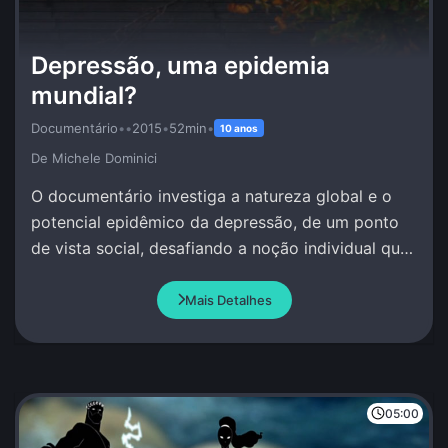
Depressão, uma epidemia
mundial?
Documentário
•
•
2015
•
52min
•
10 anos
De Michele Dominici
O documentário investiga a natureza global e o
potencial epidêmico da depressão, de um ponto
de vista social, desafiando a noção individual que
se tem deste fenômeno.
Mais Detalhes
05:00