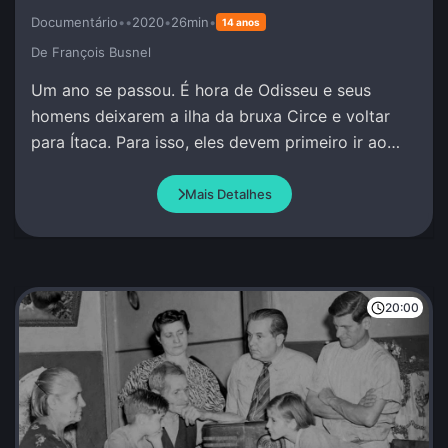
Documentário
•
•
2020
•
26min
•
14 anos
De François Busnel
Um ano se passou. É hora de Odisseu e seus
homens deixarem a ilha da bruxa Circe e voltar
para Ítaca. Para isso, eles devem primeiro ir ao
encontro do profeta Tirésias no Mundo Inferior.
Mais Detalhes
20:00