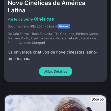
Nove Cinéticas da América
Latina
Cinéticas
Documentário
•
PE
•
2024
•
52min
•
10 anos
De Déa Ferraz, Tuca Siqueira, Tila Chitunda, Bárbara Cunha,
Mariana Porto, Cynthia Falcão, Renata Felisatti, Cecilia da
Fonte, Caroline Margoni
Os universos criativos de nove cineastas latino-
americanas.
Mais Detalhes
09:00