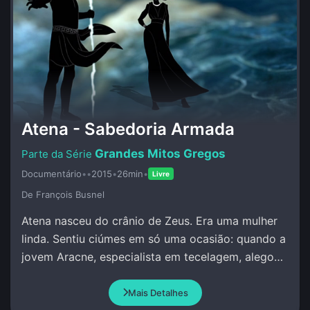
Atena - Sabedoria Armada
Grandes Mitos Gregos
Documentário
•
•
2015
•
26min
•
Livre
De François Busnel
Atena nasceu do crânio de Zeus. Era uma mulher
linda. Sentiu ciúmes em só uma ocasião: quando a
jovem Aracne, especialista em tecelagem, alegou
que superava qualquer pessoa, incluindo Atena.
Mais Detalhes