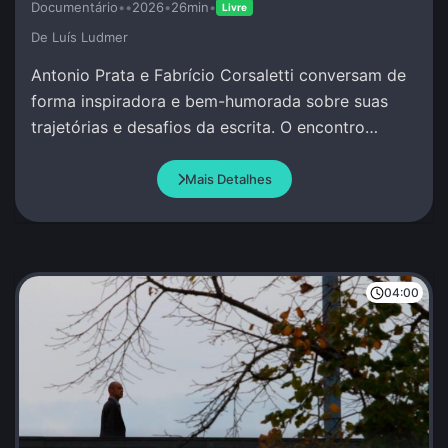
Documentário
•
•
2026
•
26min
•
Livre
De Luí­s Ludmer
Antonio Prata e Fabrício Corsaletti conversam de
forma inspiradora e bem-humorada sobre suas
trajetórias e desafios da escrita. O encontro
celebra a palavra com criação conjunta.
Mais Detalhes
04:00