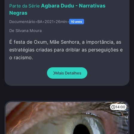
Agbara Dudu - Narrativas
Negras
Documentário
•
BA
•
2021
•
26min
•
10 anos
De Silvana Moura
É festa de Oxum, Mãe Senhora, a importância, as
estratégias criadas para driblar as perseguições e
o racismo.
Mais Detalhes
14:00