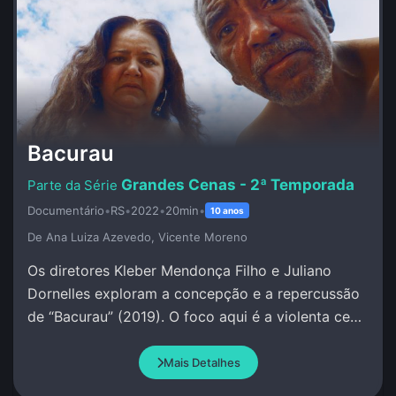
Bacurau
Grandes Cenas - 2ª Temporada
Documentário
•
RS
•
2022
•
20min
•
10 anos
De Ana Luiza Azevedo, Vicente Moreno
Os diretores Kleber Mendonça Filho e Juliano
Dornelles exploram a concepção e a repercussão
de “Bacurau” (2019). O foco aqui é a violenta cena
na cabana de Damião.
Mais Detalhes