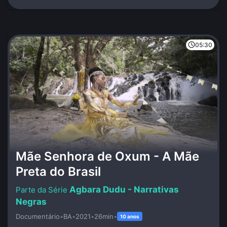
05:30
Mãe Senhora de Oxum - A Mãe
Preta do Brasil
Agbara Dudu - Narrativas
Negras
Documentário
•
BA
•
2021
•
26min
•
10 anos