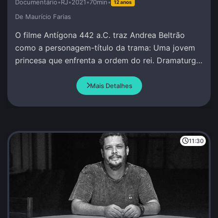
Documentário
•
RJ
•
2021
•
70min
•
12 anos
De Maurí­cio Farias
O filme Antígona 442 a.C. traz Andrea Beltrão
como a personagem-título da trama: Uma jovem
princesa que enfrenta a ordem do rei. Dramaturgia
de Andrea Beltrão e Amir Haddad.
Mais Detalhes
11:30