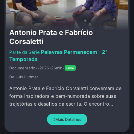
Antonio Prata e Fabrício
Corsaletti
Palavras Permanecem - 2ª
Temporada
Documentário
•
•
2026
•
26min
•
Livre
De Luí­s Ludmer
Antonio Prata e Fabrício Corsaletti conversam de
forma inspiradora e bem-humorada sobre suas
trajetórias e desafios da escrita. O encontro
celebra a palavra com criação conjunta.
Mais Detalhes