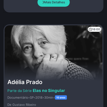
Mais Detalhes
16:00
Adélia Prado
Elas no Singular
Documentário
•
SP
•
2018
•
30min
•
10 anos
De Gustavo Ribeiro