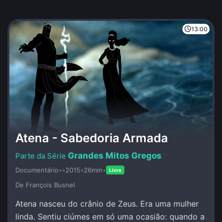
13:00
Atena - Sabedoria Armada
Grandes Mitos Gregos
Documentário
•
•
2015
•
26min
•
Livre
De François Busnel
Atena nasceu do crânio de Zeus. Era uma mulher
linda. Sentiu ciúmes em só uma ocasião: quando a