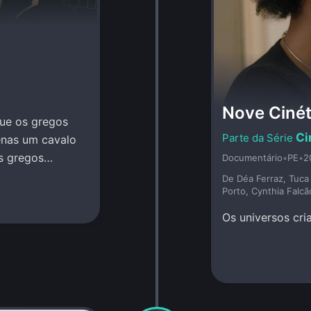
Nove Cinét
que os gregos
Ci
enas um cavalo
os gregos
Documentário
•
PE
•
2
De Déa Ferraz, Tuca 
Porto, Cynthia Falcão
Os universos cri