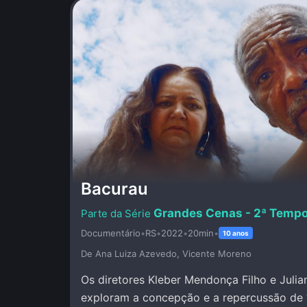
Bacurau
Grandes Cenas - 2ª Temp
Documentário
•
RS
•
2022
•
20min
•
10 anos
De Ana Luiza Azevedo, Vicente Moreno
Os diretores Kleber Mendonça Filho e Julia
exploram a concepção e a repercussão de 