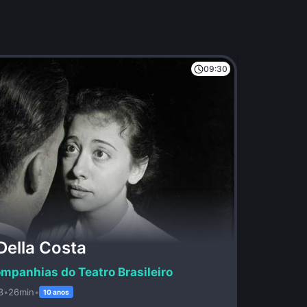
09:30
Della Costa
mpanhias do Teatro Brasileiro
3
•
26min
•
10 anos