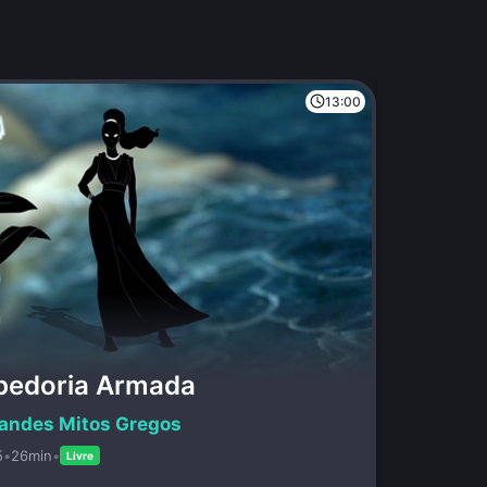
13:00
abedoria Armada
andes Mitos Gregos
5
•
26min
•
Livre