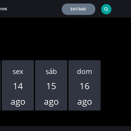
iros
ENTRAR
sex
sáb
dom
seg
14
15
16
17
ago
ago
ago
ago