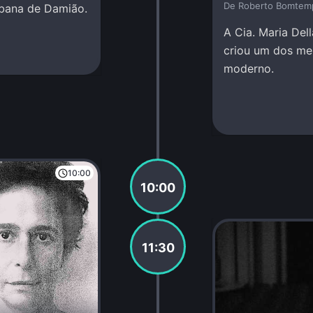
De Roberto Bomtem
abana de Damião.
A Cia. Maria Del
criou um dos mel
moderno.
10:00
10:00
11:30