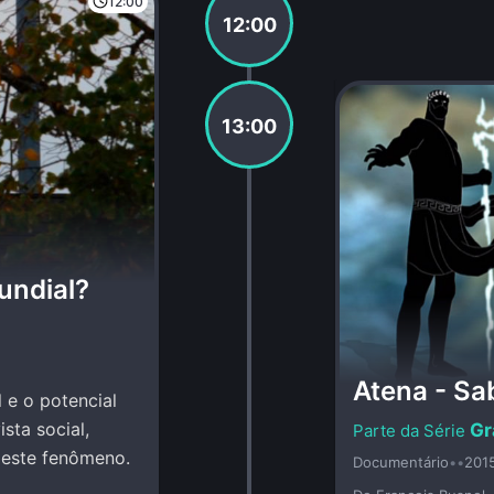
12:00
12:00
13:00
undial?
Atena - S
 e o potencial
sta social,
Gr
deste fenômeno.
Documentário
•
•
201