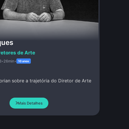
ques
retores de Arte
3
•
26min
•
10 anos
rian sobre a trajetória do Diretor de Arte
Mais Detalhes