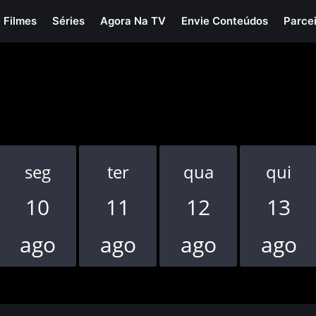
Filmes
Séries
Agora Na TV
Envie Conteúdos
Parce
seg
ter
qua
qui
10
11
12
13
ago
ago
ago
ago