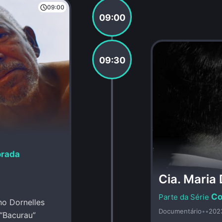
09:00
09:00
09:30
orada
Cia. Maria 
Co
no Dornelles
Documentário
•
•
202
“Bacurau”