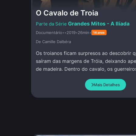
O Cavalo de Troia
Grandes Mitos - A Ilíada
Documentário
•
•
2019
•
26min
•
14 anos
De Camille Dalbéra
Os troianos ficam surpresos ao descobrir 
saíram das margens de Tróia, deixando ap
de madeira. Dentro do cavalo, os guerreir
permanecem calados e quietos.
Mais Detalhes