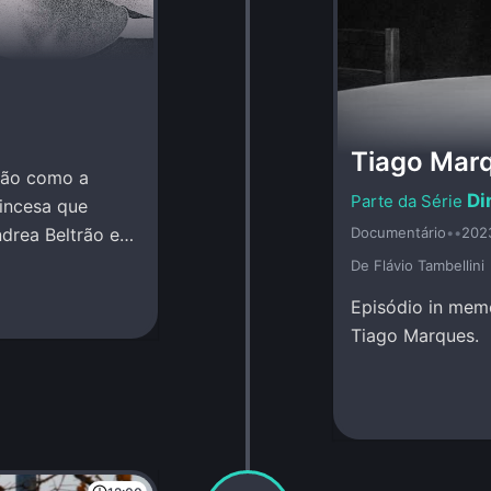
Tiago Mar
trão como a
Di
incesa que
drea Beltrão e
Documentário
•
•
202
De Flávio Tambellini
Episódio in memo
Tiago Marques.