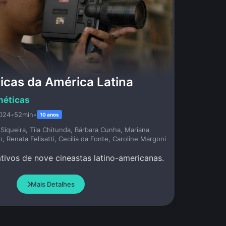
icas da América Latina
néticas
024
•
52min
•
10 anos
Siqueira, Tila Chitunda, Bárbara Cunha, Mariana
, Renata Felisatti, Cecilia da Fonte, Caroline Margoni
ativos de nove cineastas latino-americanas.
Mais Detalhes