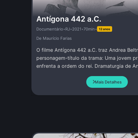
Antígona 442 a.C.
Documentário
•
RJ
•
2021
•
70min
•
12 anos
De Maurí­cio Farias
O filme Antígona 442 a.C. traz Andrea Bel
personagem-título da trama: Uma jovem pr
enfrenta a ordem do rei. Dramaturgia de An
Amir Haddad.
Mais Detalhes