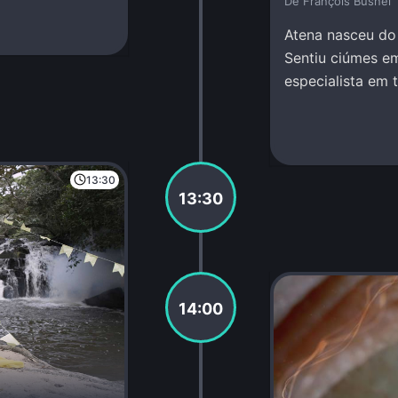
De François Busnel
Atena nasceu do 
Sentiu ciúmes e
especialista em 
pessoa, incluind
13:30
13:30
14:00