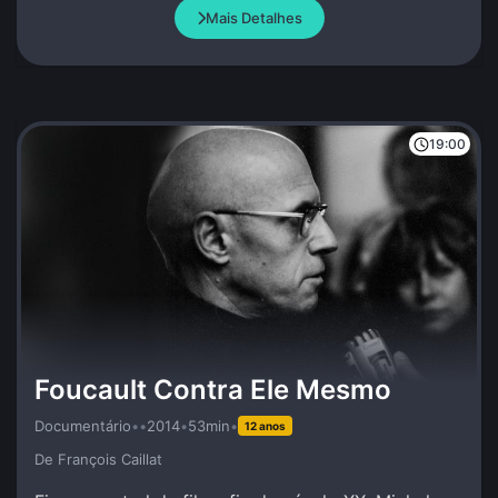
Mais Detalhes
19:00
Foucault Contra Ele Mesmo
Documentário
•
•
2014
•
53min
•
12 anos
De François Caillat