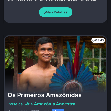
Conceição Evaristo.
Mais Detalhes
13:45
Os Primeiros Amazônidas
Amazônia Ancestral
Documentário
•
2026
•
26min
•
10 anos