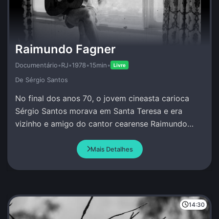
Raimundo Fagner
Documentário
•
RJ
•
1978
•
15min
•
Livre
De Sérgio Santos
No final dos anos 70, o jovem cineasta carioca
Sérgio Santos morava em Santa Teresa e era
vizinho e amigo do cantor cearense Raimundo
Fagner, na ocasião começando a colher os
primeiros frutos de uma carreira sólida.
Mais Detalhes
14:30