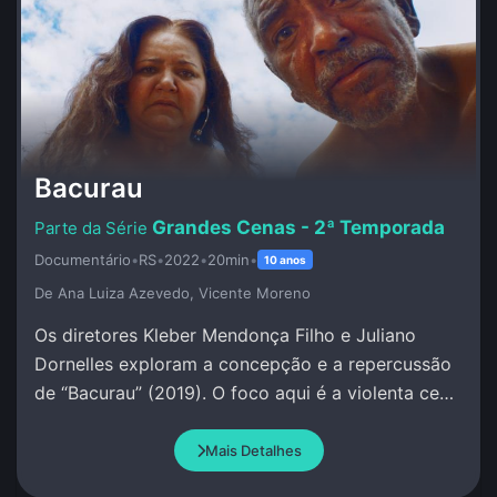
Bacurau
Grandes Cenas - 2ª Temporada
Documentário
•
RS
•
2022
•
20min
•
10 anos
De Ana Luiza Azevedo, Vicente Moreno
Os diretores Kleber Mendonça Filho e Juliano
Dornelles exploram a concepção e a repercussão
de “Bacurau” (2019). O foco aqui é a violenta cena
na cabana de Damião.
Mais Detalhes