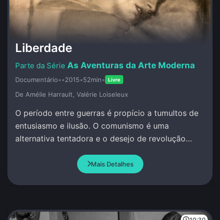
Liberdade
As Aventuras da Arte Moderna
Documentário
•
•
2015
•
52min
•
Livre
De Amélie Harrault, Valérie Loiseleux
O período entre guerras é propício a tumultos de
entusiasmo e ilusão. O comunismo é uma
alternativa tentadora e o desejo de revolução
social, moral, artística e política paira no ar.
Mais Detalhes
10:30