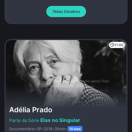
grandes transformações.
Mais Detalhes
11:00
Adélia Prado
Elas no Singular
Documentário
•
SP
•
2018
•
30min
•
10 anos