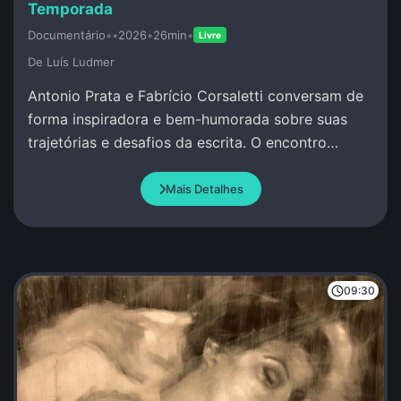
Temporada
Documentário
•
•
2026
•
26min
•
Livre
De Luí­s Ludmer
Antonio Prata e Fabrício Corsaletti conversam de
forma inspiradora e bem-humorada sobre suas
trajetórias e desafios da escrita. O encontro
celebra a palavra com criação conjunta.
Mais Detalhes
09:30