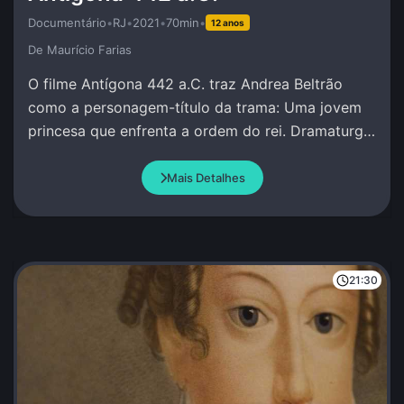
Documentário
•
RJ
•
2021
•
70min
•
12 anos
De Maurí­cio Farias
O filme Antígona 442 a.C. traz Andrea Beltrão
como a personagem-título da trama: Uma jovem
princesa que enfrenta a ordem do rei. Dramaturgia
de Andrea Beltrão e Amir Haddad.
Mais Detalhes
21:30