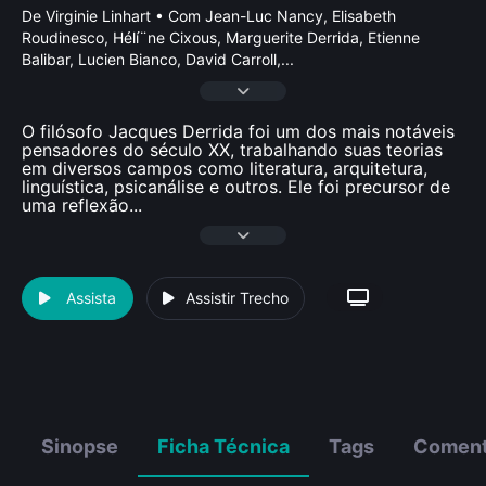
De Virginie Linhart • Com Jean-Luc Nancy, Elisabeth
Roudinesco, Hélí¨ne Cixous, Marguerite Derrida, Etienne
Balibar, Lucien Bianco, David Carroll,
...
O filósofo Jacques Derrida foi um dos mais notáveis
pensadores do século XX, trabalhando suas teorias
em diversos campos como literatura, arquitetura,
linguística, psicanálise e outros. Ele foi precursor de
uma reflexão
...
Assista
Assistir Trecho
Sinopse
Ficha Técnica
Tags
Coment