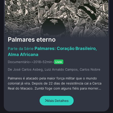
Palmares eterno
Palmares: Coração Brasileiro,
Alma Africana
Documentário
•
•
2018
•
52min
•
Livre
De José Carlos Asbeg, Luiz Arnaldo Campos, Carlos Nobre
Palmares é atacado pela maior força militar que o mundo
colonial já vira. Depois de 22 dias de resistência cai a Cerca
Real do Macaco. Zumbi foge com alguns fiéis para morrer
dois anos mais tarde vítima de uma traição. Os colonizadores
se rejubilam. Porém, a memória de Palmares segue viva,
Mais Detalhes
inspirando gerações de brasileiros a lutarem por um mundo
de liberdade e dignidade.