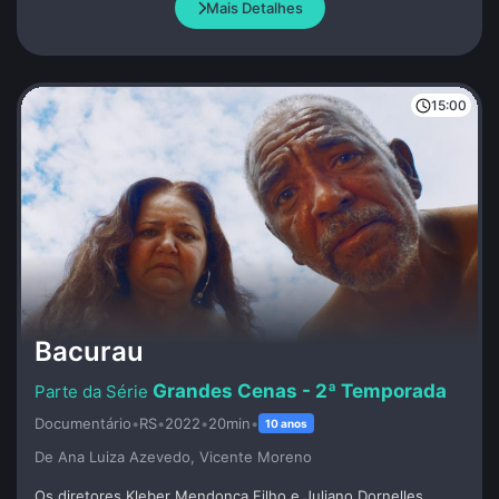
Mais Detalhes
cinema, suas relações com personagens e os desafios de
fazer cinema em um cenário de diversidade e resistência.
15:00
Bacurau
Grandes Cenas - 2ª Temporada
Documentário
•
RS
•
2022
•
20min
•
10 anos
De Ana Luiza Azevedo, Vicente Moreno
Os diretores Kleber Mendonça Filho e Juliano Dornelles