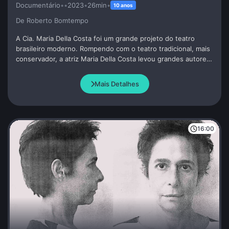
Documentário
•
•
2023
•
26min
•
10 anos
De Roberto Bomtempo
A Cia. Maria Della Costa foi um grande projeto do teatro
brasileiro moderno. Rompendo com o teatro tradicional, mais
conservador, a atriz Maria Della Costa levou grandes autores
e diretores para sua Cia., criando um dos melhores
repertórios do teatro brasileiro.
Mais Detalhes
16:00