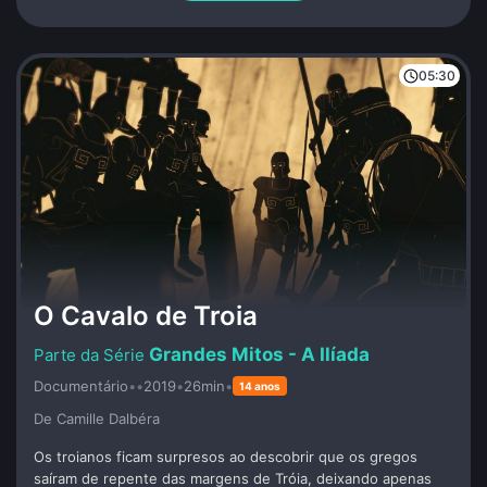
caçar boas formas de se viver em um mundo que não nos
quer.
05:30
O Cavalo de Troia
Grandes Mitos - A Ilíada
Documentário
•
•
2019
•
26min
•
14 anos
De Camille Dalbéra
Os troianos ficam surpresos ao descobrir que os gregos
saíram de repente das margens de Tróia, deixando apenas