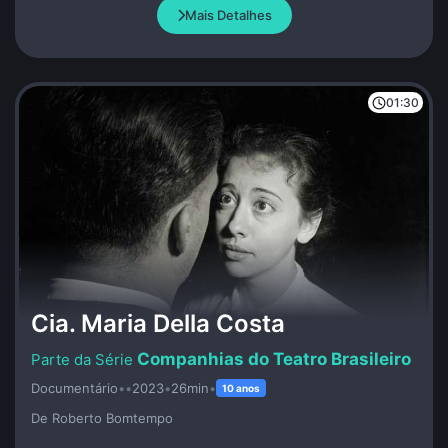
os invasores.
Mais Detalhes
01:30
Cia. Maria Della Costa
Companhias do Teatro Brasileiro
Documentário
•
•
2023
•
26min
•
10 anos
De Roberto Bomtempo