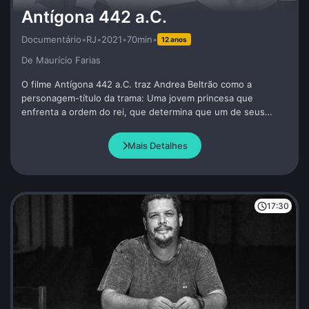
Antígona 442 a.C.
Documentário
•
RJ
•
2021
•
70min
•
12 anos
De Maurí­cio Farias
O filme Antígona 442 a.C. traz Andrea Beltrão como a
personagem-título da trama: Uma jovem princesa que
enfrenta a ordem do rei, que determina que um de seus
irmãos que lutou na guerra, fique sem sepultura. Antígona
enterra o seu irmão e por isso paga com a própria vida.
Mais Detalhes
Dramaturgia de Andrea Beltrão e Amir Haddad.
17:30