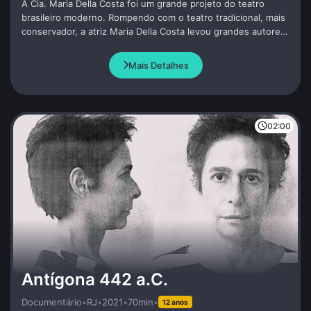
A Cia. Maria Della Costa foi um grande projeto do teatro
brasileiro moderno. Rompendo com o teatro tradicional, mais
conservador, a atriz Maria Della Costa levou grandes autores
e diretores para sua Cia., criando um dos melhores
repertórios do teatro brasileiro.
Mais Detalhes
02:00
Antígona 442 a.C.
Documentário
•
RJ
•
2021
•
70min
•
12 anos