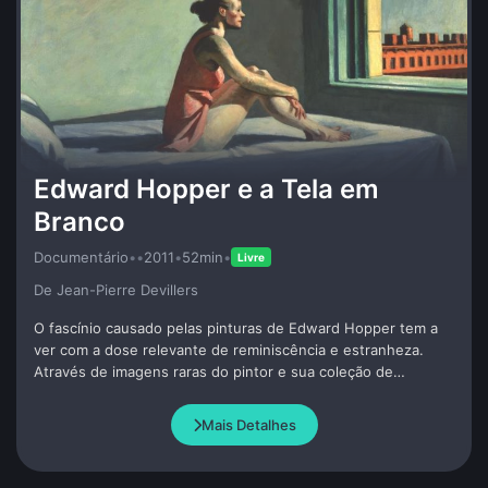
Edward Hopper e a Tela em
Branco
Documentário
•
•
2011
•
52min
•
Livre
De Jean-Pierre Devillers
O fascínio causado pelas pinturas de Edward Hopper tem a
ver com a dose relevante de reminiscência e estranheza.
Através de imagens raras do pintor e sua coleção de
documentos, cadernos e fotos, acompanhando as etapas de
seu processo criativo em relação à história social, política e
Mais Detalhes
cultural americana.