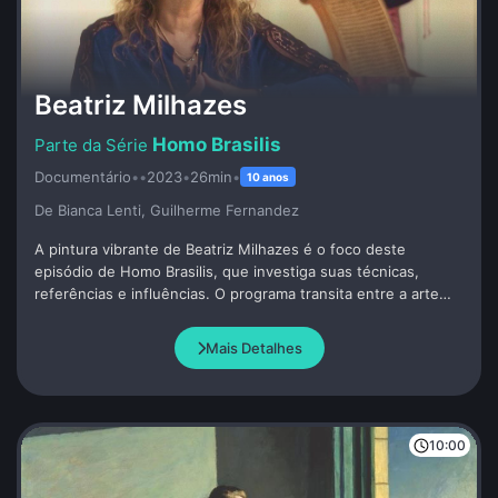
Beatriz Milhazes
Homo Brasilis
Documentário
•
•
2023
•
26min
•
10 anos
De Bianca Lenti, Guilherme Fernandez
A pintura vibrante de Beatriz Milhazes é o foco deste
episódio de Homo Brasilis, que investiga suas técnicas,
referências e influências. O programa transita entre a arte
popular brasileira e os grandes circuitos internacionais para
revelar os caminhos que consolidaram a artista como um
Mais Detalhes
nome de destaque global.
10:00