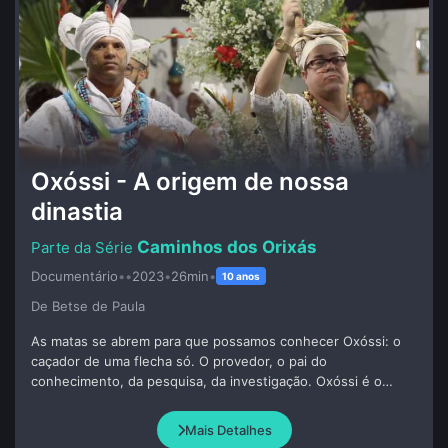
Oxóssi - A origem de nossa
dinastia
Caminhos dos Orixás
Documentário
•
•
2023
•
26min
•
10 anos
De Betse de Paula
As matas se abrem para que possamos conhecer Oxóssi: o
caçador de uma flecha só. O provedor, o pai do
conhecimento, da pesquisa, da investigação. Oxóssi é o
nosso grande Pai Ancestral. É aquele que traz o alimento
para casa, alimento esse que provém de uma caçada de
Mais Detalhes
esperança. Oxóssi é o trabalhador brasileiro que sai para