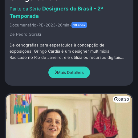
Designers do Brasil - 2ª
Temporada
Documentário
•
PE
•
2023
•
26min
•
10 anos
De Pedro Gorski
De cenografias para espetáculos à concepção de
exposições, Gringo Cardia é um designer multimídia.
Radicado no Rio de Janeiro, ele utiliza os recursos digitais
interativos e ao mesmo tempo tem uma ligação estreita com
as culturas populares.
Mais Detalhes
09:30