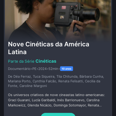
Nove Cinéticas da América
Latina
Cinéticas
Documentário
•
PE
•
2024
•
52min
•
10 anos
De Déa Ferraz, Tuca Siqueira, Tila Chitunda, Bárbara Cunha,
Mariana Porto, Cynthia Falcão, Renata Felisatti, Cecilia da
Fonte, Caroline Margoni
Os universos criativos de nove cineastas latino-americanas:
Graci Guarani, Lucía Garibaldi, Inés Barrionuevo, Carolina
Markowicz, Glenda Nicácio, Dominga Sotomayor, Renata
Pinheiro, Everlane Moraes e Jorane Castro. A partir de
episódios anteriores, refletimos sobre o papel da mulher no