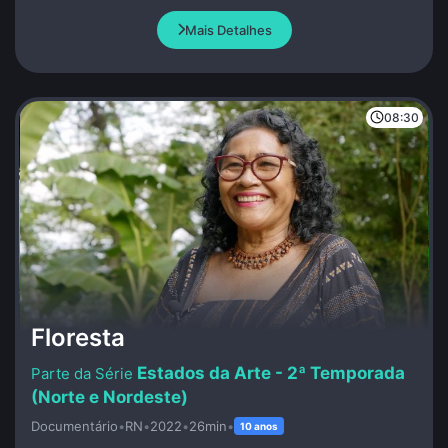
trabalhos envolvendo pintura, escultura, objetos, instalações,
performance e escrita. Algumas marcas de sua obra são a
Mais Detalhes
inaugural forma de abertura à participação do espectador, o
uso das cores e o experimentalismo.
08:30
Floresta
Estados da Arte - 2ª Temporada
(Norte e Nordeste)
Documentário
•
RN
•
2022
•
26min
•
10 anos