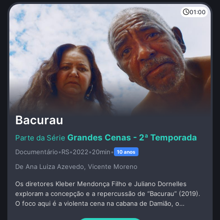
01:00
Bacurau
Grandes Cenas - 2ª Temporada
Documentário
•
RS
•
2022
•
20min
•
10 anos
De Ana Luiza Azevedo, Vicente Moreno
Os diretores Kleber Mendonça Filho e Juliano Dornelles
exploram a concepção e a repercussão de “Bacurau” (2019).
O foco aqui é a violenta cena na cabana de Damião, o
primeiro gesto de contra-ataque do povo de Bacurau contra