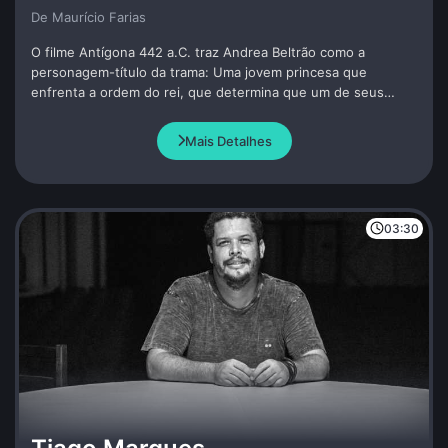
De Maurí­cio Farias
O filme Antígona 442 a.C. traz Andrea Beltrão como a
personagem-título da trama: Uma jovem princesa que
enfrenta a ordem do rei, que determina que um de seus
irmãos que lutou na guerra, fique sem sepultura. Antígona
enterra o seu irmão e por isso paga com a própria vida.
Mais Detalhes
Dramaturgia de Andrea Beltrão e Amir Haddad.
03:30