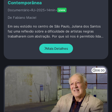
Contemporânea
Documentário
•
RJ
•
2025
•
14min
•
Livre
De Fabiano Maciel
Em seu estúdio no centro de São Paulo, Juliana dos Santos
faz uma reflexão sobre a dificuldade de artistas negras
trabalharem com abstração. Por que só nos é permitido lidar
com figuração e questões raciais?
Mais Detalhes
06:30