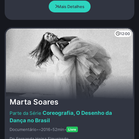
monumental simbolizando a violência perpetrada pelo
Mais Detalhes
fascismo. A república espanhola está perdida e uma guerra
termina quando outra começa.
12:00
Marta Soares
Coreografia, O Desenho da
Dança no Brasil
Documentário
•
•
2016
•
52min
•
Livre
De Fernanda Heinz Figueiredo