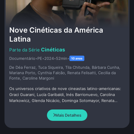
Nove Cinéticas da América
Latina
Cinéticas
Documentário
•
PE
•
2024
•
52min
•
10 anos
De Déa Ferraz, Tuca Siqueira, Tila Chitunda, Bárbara Cunha,
Mariana Porto, Cynthia Falcão, Renata Felisatti, Cecilia da
Fonte, Caroline Margoni
Os universos criativos de nove cineastas latino-americanas:
Graci Guarani, Lucía Garibaldi, Inés Barrionuevo, Carolina
Markowicz, Glenda Nicácio, Dominga Sotomayor, Renata
Pinheiro, Everlane Moraes e Jorane Castro. A partir de
episódios anteriores, refletimos sobre o papel da mulher no
Mais Detalhes
cinema, suas relações com personagens e os desafios de
fazer cinema em um cenário de diversidade e resistência.