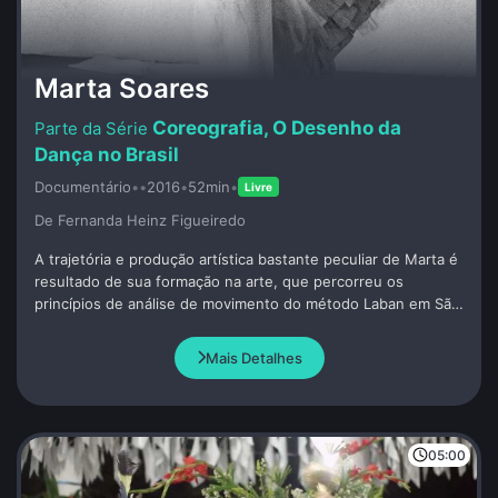
Marta Soares
Coreografia, O Desenho da
Dança no Brasil
Documentário
•
•
2016
•
52min
•
Livre
De Fernanda Heinz Figueiredo
A trajetória e produção artística bastante peculiar de Marta é
resultado de sua formação na arte, que percorreu os
princípios de análise de movimento do método Laban em São
Paulo, passou por Londres e pela dança butô em Tóquio.
Mais Detalhes
05:00