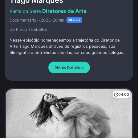
Tiago Marques
Diretores de Arte
Documentário
•
•
2023
•
26min
•
10 anos
De Flávio Tambellini
Nesse episódio homenageamos a trajetória do Diretor de
Arte Tiago Marques através de registros pessoais, sua
filmografia e entrevistas cedidas por seus grandes colegas
de profissão. Tiago foi convidado a participar do programa
pouco antes de seu precoce falecimento.
Mais Detalhes
04:00