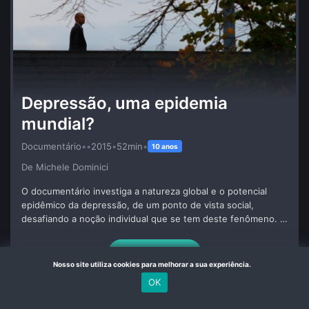
Depressão, uma epidemia
mundial?
Documentário
•
•
2015
•
52min
•
10 anos
De Michele Dominici
O documentário investiga a natureza global e o potencial
epidêmico da depressão, de um ponto de vista social,
desafiando a noção individual que se tem deste fenômeno. O
filme busca reunir visões originais e inovadoras sobre o
assunto com sociólogos, filósofos, assistentes sociais,
Mais Detalhes
neuro-psiquiatras, a fim de analisar o contexto que estaria
Nosso site utiliza cookies para melhorar a sua experiência.
criando um terreno fértil para a depressão.
OK