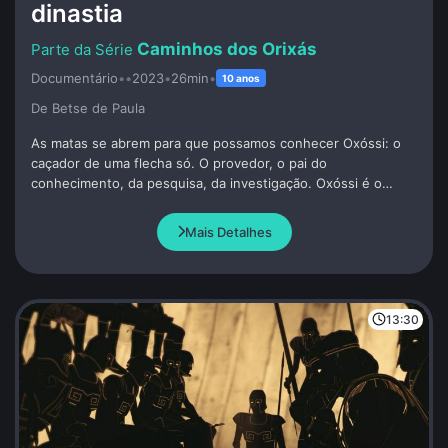
dinastia
Caminhos dos Orixás
Documentário
•
•
2023
•
26min
•
10 anos
De Betse de Paula
As matas se abrem para que possamos conhecer Oxóssi: o
caçador de uma flecha só. O provedor, o pai do
conhecimento, da pesquisa, da investigação. Oxóssi é o
nosso grande Pai Ancestral. É aquele que traz o alimento
para casa, alimento esse que provém de uma caçada de
Mais Detalhes
esperança. Oxóssi é o trabalhador brasileiro que sai para
caçar boas formas de se viver em um mundo que não nos
quer.
13:30