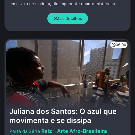
um cavalo de madeira, tão imponente quanto misterioso.
Uma lança é jogada em seus flancos. Dentro do cavalo, os
guerreiros gregos, incluindo Odisseu, que inventou essa
Mais Detalhes
estratégia, permanecem calados e quietos.
06:00
Juliana dos Santos: O azul que
movimenta e se dissipa
Raiz - Arte Afro-Brasileira