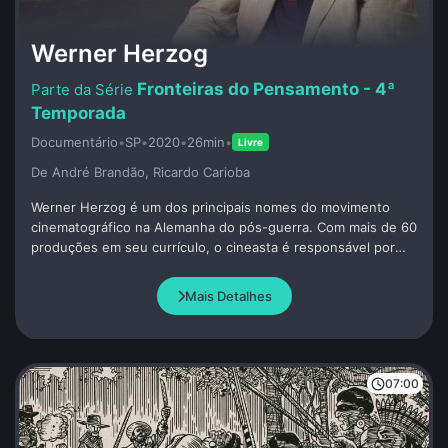
Werner Herzog
Fronteiras do Pensamento - 4ª
Temporada
Documentário
•
SP
•
2020
•
26min
•
Livre
De André Brandão, Ricardo Carioba
Werner Herzog é um dos principais nomes do movimento
cinematográfico na Alemanha do pós-guerra. Com mais de 60
produções em seu currículo, o cineasta é responsável por
obras aclamadas como Aguirre, Fitzcarraldo, Nosferatu e O
homem-urso. Sua abordagem autêntica e, por vezes,
Mais Detalhes
polêmica tornou-o mundialmente conhecido: ele escreve,
dirige e produz os próprios filmes, geralmente com baixo
orçamento e em cenários ou condições inóspitos, impondo
desafios extremos a` equipe. Em “Fronteiras do
07:00
Pensamento”, Herzog resgata sua própria história, sua
relação com o cinema e elabora reflexões profundas sobre o
mundo contemporâneo e seus dilemas.