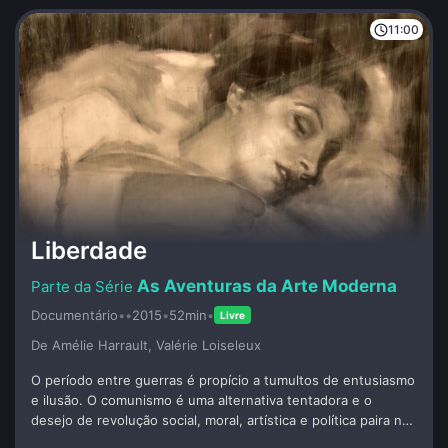
11:00
Liberdade
As Aventuras da Arte Moderna
Documentário
•
•
2015
•
52min
•
Livre
De Amélie Harrault, Valérie Loiseleux
O período entre guerras é propício a tumultos de entusiasmo
e ilusão. O comunismo é uma alternativa tentadora e o
desejo de revolução social, moral, artística e política paira no
ar. O massacre de Guernica inspirou Picasso a criar uma tela