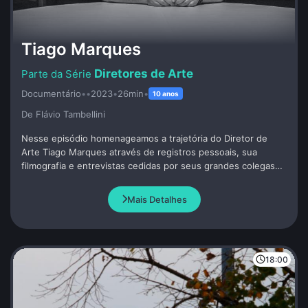
Tiago Marques
Diretores de Arte
Documentário
•
•
2023
•
26min
•
10 anos
De Flávio Tambellini
Nesse episódio homenageamos a trajetória do Diretor de
Arte Tiago Marques através de registros pessoais, sua
filmografia e entrevistas cedidas por seus grandes colegas
de profissão. Tiago foi convidado a participar do programa
pouco antes de seu precoce falecimento.
Mais Detalhes
18:00