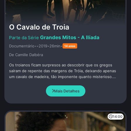
O Cavalo de Troia
Grandes Mitos - A Ilíada
Documentário
•
•
2019
•
26min
•
14 anos
De Camille Dalbéra
Os troianos ficam surpresos ao descobrir que os gregos
saíram de repente das margens de Tróia, deixando apenas
um cavalo de madeira, tão imponente quanto misterioso.
Uma lança é jogada em seus flancos. Dentro do cavalo, os
guerreiros gregos, incluindo Odisseu, que inventou essa
Mais Detalhes
estratégia, permanecem calados e quietos.
14:00