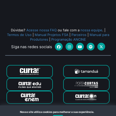
Dúvidas?
Acesse nossa FAQ
ou fale com a
nossa equipe
.
|
Termos de Uso
|
Manual Projetos FSA
|
Parceiros
|
Manual para
Produtores
|
Programação ANCINE
Siga nas redes sociais
Canal Curta © 2024. Todos os direitos reservados. Feito com
Nosso site utiliza cookies para melhorar a sua experiência.
no Rio de Janeiro