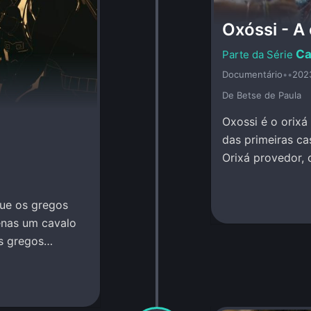
Oxóssi - A
Ca
Documentário
•
•
202
De Betse de Paula
Oxossi é o orixá
das primeiras c
Orixá provedor, 
investigação.
que os gregos
enas um cavalo
os gregos