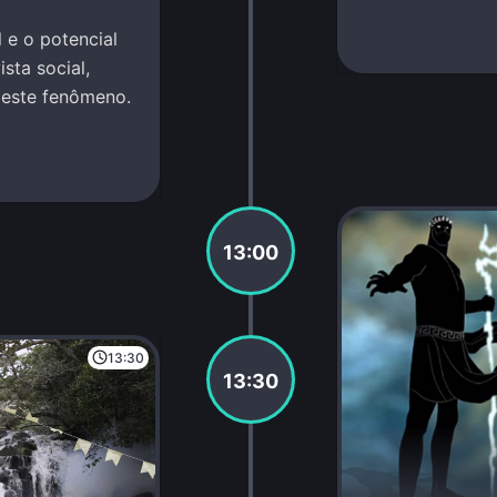
 e o potencial
sta social,
deste fenômeno.
13:00
13:30
13:30