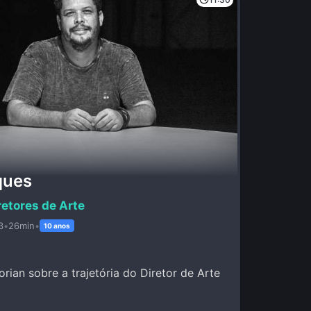
ques
retores de Arte
3
•
26min
•
10 anos
rian sobre a trajetória do Diretor de Arte