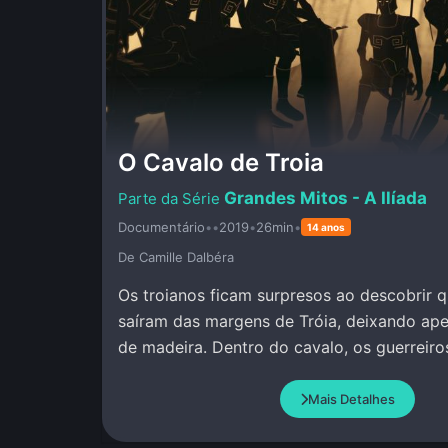
O Cavalo de Troia
Grandes Mitos - A Ilíada
Documentário
•
•
2019
•
26min
•
14 anos
De Camille Dalbéra
Os troianos ficam surpresos ao descobrir 
saíram das margens de Tróia, deixando ap
de madeira. Dentro do cavalo, os guerreir
permanecem calados e quietos.
Mais Detalhes