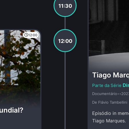
11:30
12:00
12:00
Tiago Mar
Di
Documentário
•
•
202
De Flávio Tambellini
undial?
Episódio in memo
Tiago Marques.