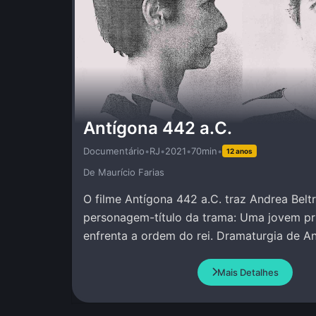
Antígona 442 a.C.
Documentário
•
RJ
•
2021
•
70min
•
12 anos
De Maurí­cio Farias
O filme Antígona 442 a.C. traz Andrea Bel
personagem-título da trama: Uma jovem pr
enfrenta a ordem do rei. Dramaturgia de An
Amir Haddad.
Mais Detalhes