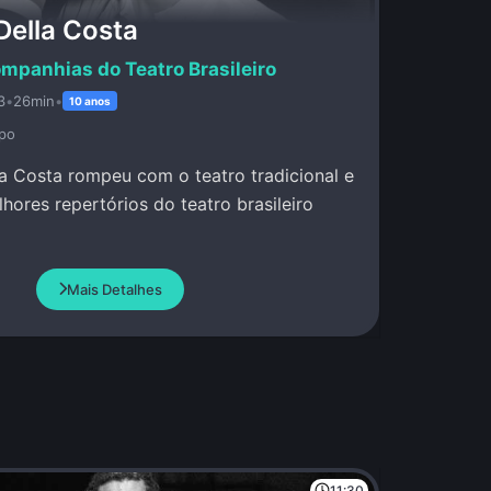
Della Costa
mpanhias do Teatro Brasileiro
3
•
26min
•
10 anos
po
la Costa rompeu com o teatro tradicional e
hores repertórios do teatro brasileiro
Mais Detalhes
11:30