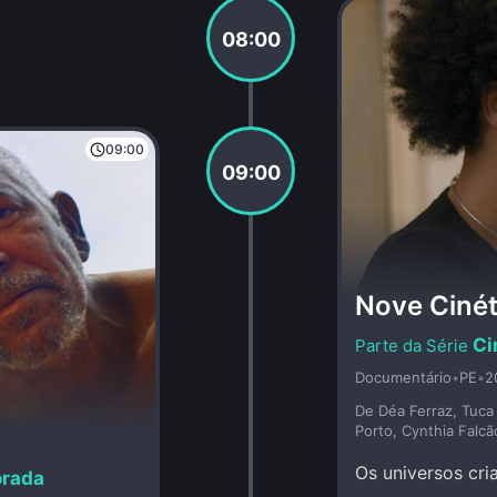
08:00
09:00
09:00
Nove Cinét
Ci
Documentário
•
PE
•
2
De Déa Ferraz, Tuca 
Porto, Cynthia Falcão
Os universos cri
orada