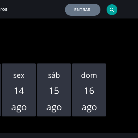
iros
ENTRAR
sex
sáb
dom
seg
14
15
16
17
ago
ago
ago
ago