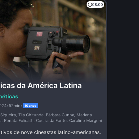
08:00
icas da América Latina
néticas
024
•
52min
•
10 anos
Siqueira, Tila Chitunda, Bárbara Cunha, Mariana
, Renata Felisatti, Cecilia da Fonte, Caroline Margoni
ativos de nove cineastas latino-americanas.