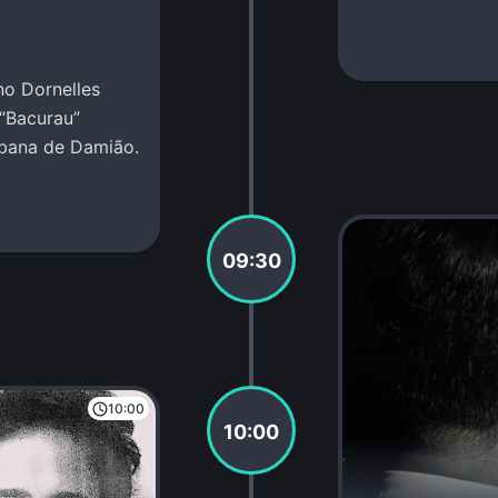
no Dornelles
“Bacurau”
abana de Damião.
09:30
10:00
10:00