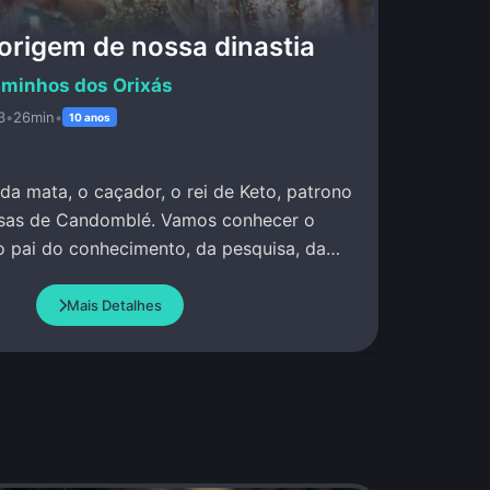
 origem de nossa dinastia
minhos dos Orixás
3
•
26min
•
10 anos
 da mata, o caçador, o rei de Keto, patrono
asas de Candomblé. Vamos conhecer o
o pai do conhecimento, da pesquisa, da
Mais Detalhes