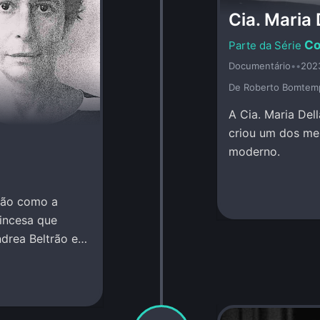
Cia. Maria 
Co
Documentário
•
•
202
De Roberto Bomtem
A Cia. Maria Del
criou um dos mel
moderno.
trão como a
incesa que
drea Beltrão e