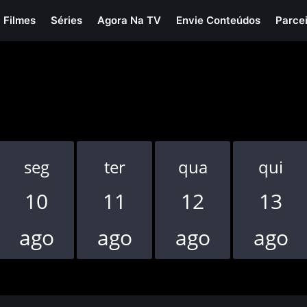
Filmes
Séries
Agora Na TV
Envie Conteúdos
Parce
seg
ter
qua
qui
10
11
12
13
ago
ago
ago
ago