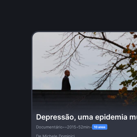
Depressão, uma epidemia m
Documentário
•
•
2015
•
52min
•
10 anos
De Michele Dominici