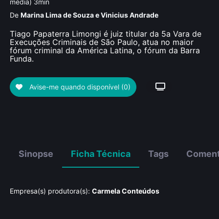
média) 3min
De
Marina Lima de Souza e Vinicius Andrade
Tiago Papaterra Limongi é juiz titular da 5a Vara de
Execuções Criminais de São Paulo, atua no maior
fórum criminal da América Latina, o fórum da Barra
Funda.
Avise-me quando disponível
(0)
Sinopse
Ficha Técnica
Tags
Coment
Empresa(s) produtora(s):
Carmela Conteúdos