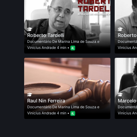
Roberto Tardelli
Roberto
Documentário
De
Marina Lima de Souza e
Documentá
Vinicius Andrade
4 min •
Vinicius A
Raul Nin Ferreira
Marcelo
Documentário
De
Marina Lima de Souza e
Documentá
Vinicius Andrade
4 min •
Vinicius A