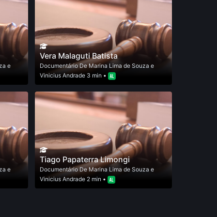
Vera Malaguti Batista
za e
Documentário
De
Marina Lima de Souza e
Vinicius Andrade
3 min •
Tiago Papaterra Limongi
za e
Documentário
De
Marina Lima de Souza e
Vinicius Andrade
2 min •