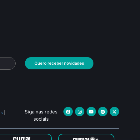
Quero receber novidades
Siga nas redes
es
|
sociais