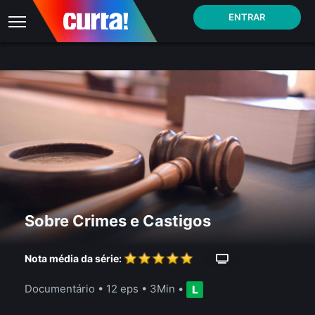
ENTRAR
Sobre Crimes e Castigos
Nota média da série:
Documentário
•
12 eps
•
3Min
•