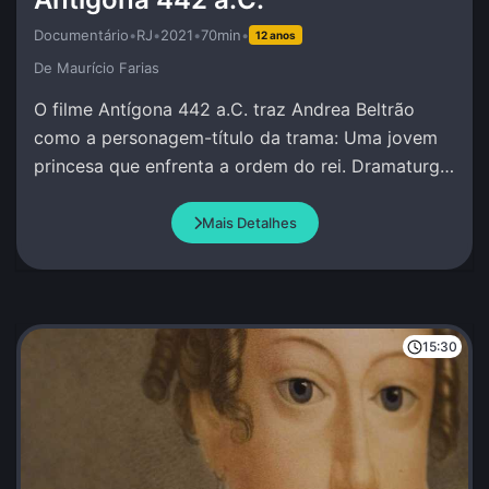
Documentário
•
RJ
•
2021
•
70min
•
12 anos
De Maurí­cio Farias
O filme Antígona 442 a.C. traz Andrea Beltrão
como a personagem-título da trama: Uma jovem
princesa que enfrenta a ordem do rei. Dramaturgia
de Andrea Beltrão e Amir Haddad.
Mais Detalhes
15:30