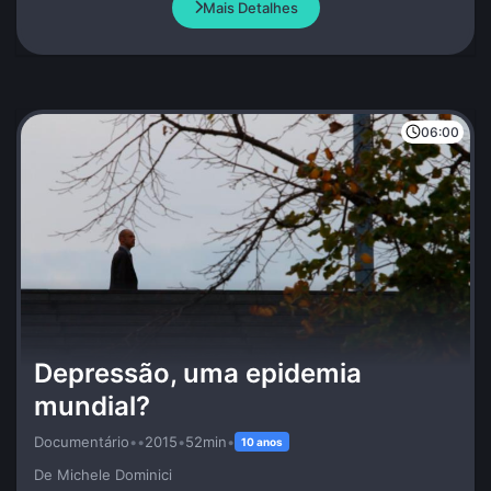
Mais Detalhes
06:00
Depressão, uma epidemia
mundial?
Documentário
•
•
2015
•
52min
•
10 anos
De Michele Dominici