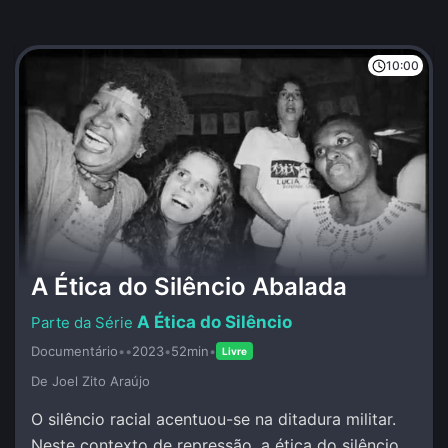
10:00
A Ética do Silêncio Abalada
A Ética do Silêncio
Documentário
•
•
2023
•
52min
•
Livre
De Joel Zito Araújo
O silêncio racial acentuou-se na ditadura militar.
Neste contexto de repressão, a ética do silêncio