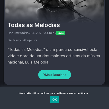
Todas as Melodias
Documentário
•
RJ
•
2020
•
90min
•
Livre
De Marco Abujamra
"Todas as Melodias" é um percurso sensível pela
vida e obra de um dos maiores artistas da música
nacional, Luiz Melodia.
Mais Detalhes
Nosso site utiliza cookies para melhorar a sua experiência.
OK
22:00