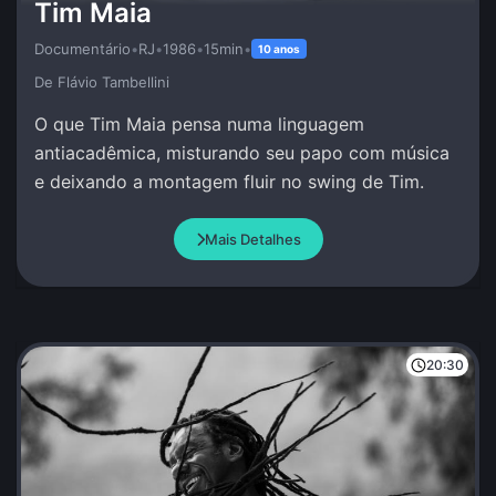
Tim Maia
Documentário
•
RJ
•
1986
•
15min
•
10 anos
De Flávio Tambellini
O que Tim Maia pensa numa linguagem
antiacadêmica, misturando seu papo com música
e deixando a montagem fluir no swing de Tim.
Mais Detalhes
20:30