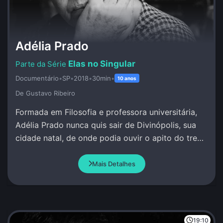
Adélia Prado
Elas no Singular
Documentário
•
SP
•
2018
•
30min
•
10 anos
De Gustavo Ribeiro
Formada em Filosofia e professora universitária,
Adélia Prado nunca quis sair de Divinópolis, sua
cidade natal, de onde podia ouvir o apito do trem
e escrever sob inspiração divina.
Mais Detalhes
19:10