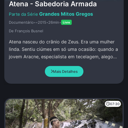
Atena - Sabedoria Armada
Grandes Mitos Gregos
Documentário
•
•
2015
•
26min
•
Livre
De François Busnel
Atena nasceu do crânio de Zeus. Era uma mulher
linda. Sentiu ciúmes em só uma ocasião: quando a
jovem Aracne, especialista em tecelagem, alegou
que superava qualquer pessoa, incluindo Atena.
Mais Detalhes
07:30