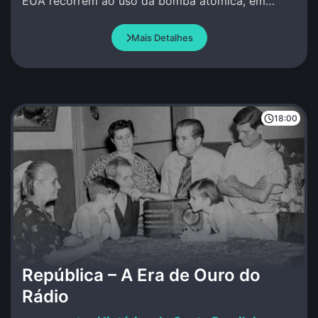
EUA recorrem ao uso da bomba atômica, em
Hiroshima e Nagasaki.
Mais Detalhes
18:00
República – A Era de Ouro do
Rádio