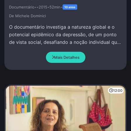
Documentário
•
•
2015
•
52min
•
10 anos
De Michele Dominici
O documentário investiga a natureza global e o
potencial epidêmico da depressão, de um ponto
de vista social, desafiando a noção individual que
se tem deste fenômeno.
Mais Detalhes
12:00