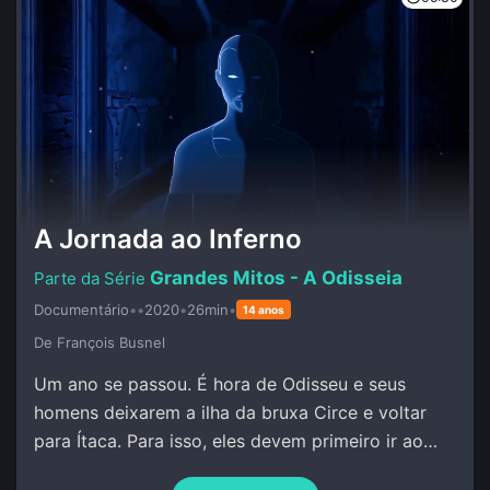
A Jornada ao Inferno
Grandes Mitos - A Odisseia
Documentário
•
•
2020
•
26min
•
14 anos
De François Busnel
Um ano se passou. É hora de Odisseu e seus
homens deixarem a ilha da bruxa Circe e voltar
para Ítaca. Para isso, eles devem primeiro ir ao
encontro do profeta Tirésias no Mundo Inferior.