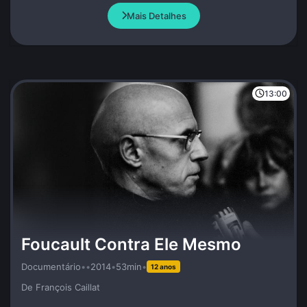
Mais Detalhes
13:00
Foucault Contra Ele Mesmo
Documentário
•
•
2014
•
53min
•
12 anos
De François Caillat