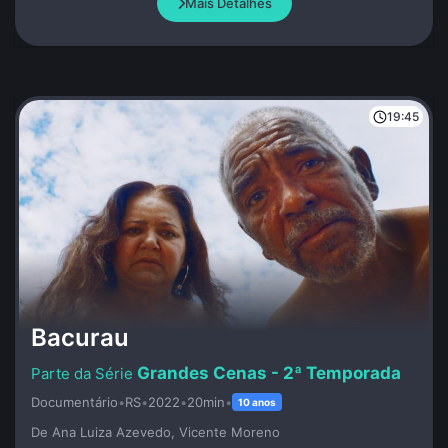
Mais Detalhes
19:45
Bacurau
Grandes Cenas - 2ª Temporada
Documentário
•
RS
•
2022
•
20min
•
10 anos
De Ana Luiza Azevedo, Vicente Moreno