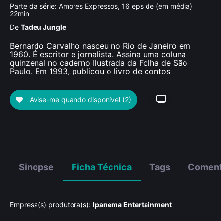
Parte da série:
Amores Expressos, 16 eps de (em média)
22min
De
Tadeu Jungle
Bernardo Carvalho nasceu no Rio de Janeiro em
1960. É escritor e jornalista. Assina uma coluna
quinzenal no caderno Ilustrada da Folha de São
Paulo. Em 1993, publicou o livro de contos
Avise-me quando disponível
(2)
Sinopse
Ficha Técnica
Tags
Coment
Empresa(s) produtora(s):
Ipanema Entertainment