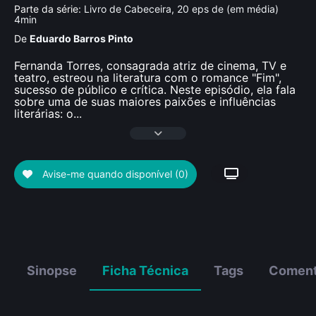
Parte da série:
Livro de Cabeceira, 20 eps de (em média)
4min
De
Eduardo Barros Pinto
Fernanda Torres, consagrada atriz de cinema, TV e
teatro, estreou na literatura com o romance "Fim",
sucesso de público e crítica. Neste episódio, ela fala
sobre uma de suas maiores paixões e influências
literárias: o
...
Avise-me quando disponível
(0)
Sinopse
Ficha Técnica
Tags
Coment