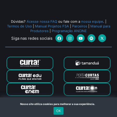
Dúvidas?
Acesse nossa FAQ
ou fale com a
nossa equipe
.
|
Termos de Uso
|
Manual Projetos FSA
|
Parceiros
|
Manual para
Produtores
|
Programação ANCINE
Siga nas redes sociais
Canal Curta © 2024. Todos os direitos reservados. Feito com
Nosso site utiliza cookies para melhorar a sua experiência.
no Rio de Janeiro
OK