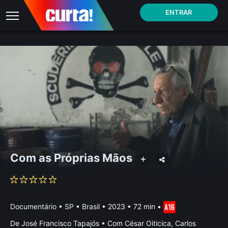
ENTRAR
Com as Próprias Mãos
Documentário
•
SP • Brasil
• 2023 • 72 min
•
De José Francisco Tapajós • Com César Oiticica, Carlos