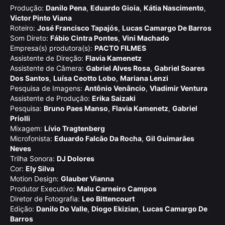
Produção:
Danilo Pena
,
Eduardo Gioia
,
Kátia Nascimento
,
Victor Pinto Viana
Roteiro:
José Francisco Tapajós
,
Lucas Camargo De Barros
Som Direto:
Fábio Cintra Pontes
,
Vini Machado
Empresa(s) produtora(s):
PACTO FILMES
Assistente de Direção:
Flavia Kamenetz
Assistente de Câmera:
Gabriel Alves Rosa
,
Gabriel Soares
Dos Santos
,
Luí­sa Ceotto Lobo
,
Mariana Lenzi
Pesquisa de Imagens:
Antônio Venâncio
,
Vladimir Ventura
Assistente de Produção:
Erika Saizaki
Pesquisa:
Bruno Paes Manso
,
Flavia Kamenetz
,
Gabriel
Priolli
Mixagem:
Lí­vio Tragtenberg
Microfonista:
Eduardo Falcão Da Rocha
,
Gil Guimarães
Neves
Trilha Sonora:
DJ Dolores
Cor:
Ely Silva
Motion Design:
Glauber Vianna
Produtor Executivo:
Malu Carneiro Campos
Diretor de Fotografia:
Leo Bittencourt
Edição:
Danilo Do Valle
,
Diogo Ekizian
,
Lucas Camargo De
Barros