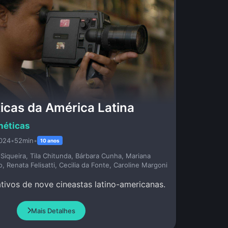
icas da América Latina
néticas
024
•
52min
•
10 anos
Siqueira, Tila Chitunda, Bárbara Cunha, Mariana
, Renata Felisatti, Cecilia da Fonte, Caroline Margoni
ativos de nove cineastas latino-americanas.
Mais Detalhes