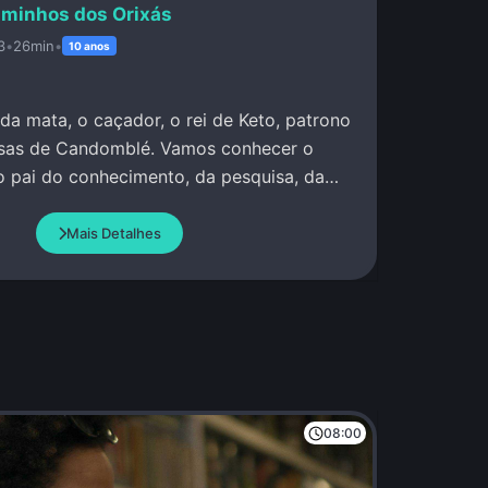
minhos dos Orixás
3
•
26min
•
10 anos
 da mata, o caçador, o rei de Keto, patrono
asas de Candomblé. Vamos conhecer o
o pai do conhecimento, da pesquisa, da
Mais Detalhes
08:00