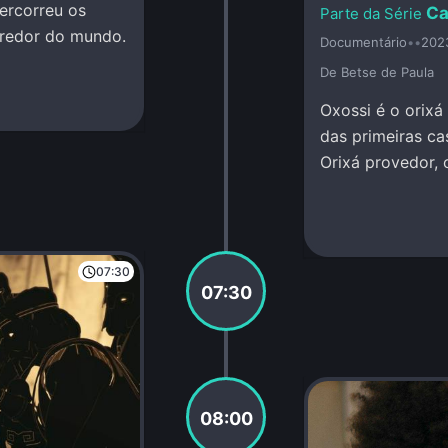
ercorreu os
Ca
 redor do mundo.
Documentário
•
•
202
De Betse de Paula
Oxossi é o orixá
das primeiras c
Orixá provedor, 
investigação.
07:30
07:30
08:00