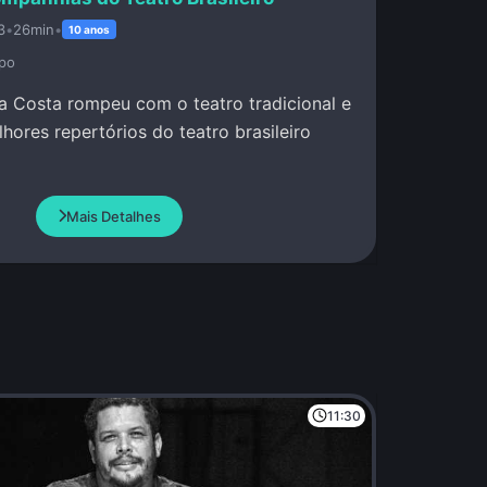
3
•
26min
•
10 anos
po
la Costa rompeu com o teatro tradicional e
hores repertórios do teatro brasileiro
Mais Detalhes
11:30