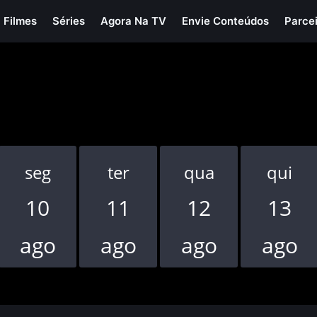
Filmes
Séries
Agora Na TV
Envie Conteúdos
Parce
seg
ter
qua
qui
10
11
12
13
ago
ago
ago
ago