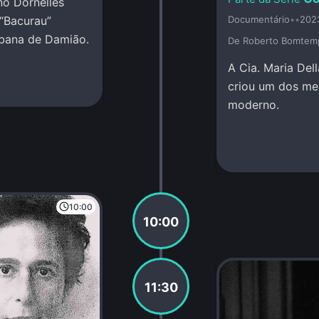
no Dornelles
“Bacurau”
Documentário
•
•
202
abana de Damião.
De Roberto Bomtem
A Cia. Maria Del
criou um dos mel
moderno.
10:00
10:00
11:30