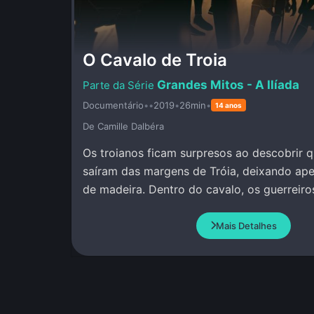
O Cavalo de Troia
Grandes Mitos - A Ilíada
Documentário
•
•
2019
•
26min
•
14 anos
De Camille Dalbéra
Os troianos ficam surpresos ao descobrir 
saíram das margens de Tróia, deixando ap
de madeira. Dentro do cavalo, os guerreir
permanecem calados e quietos.
Mais Detalhes