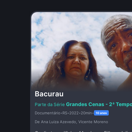
Bacurau
Grandes Cenas - 2ª Temp
Documentário
•
RS
•
2022
•
20min
•
10 anos
De Ana Luiza Azevedo, Vicente Moreno