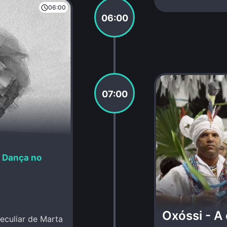
06:00
06:00
07:00
a Dança no
Oxóssi - A
peculiar de Marta