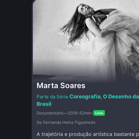
Marta Soares
Coreografia, O Desenho d
Brasil
Documentário
•
•
2016
•
52min
•
Livre
De Fernanda Heinz Figueiredo
A trajetória e produção artística bastante 