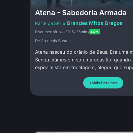
Atena - Sabedoria Armada
Grandes Mitos Gregos
Documentário
•
•
2015
•
26min
•
Livre
De François Busnel
Atena nasceu do crânio de Zeus. Era uma mu
Sentiu ciúmes em só uma ocasião: quando 
especialista em tecelagem, alegou que sup
pessoa, incluindo Atena.
Mais Detalhes