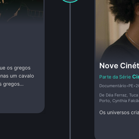
Nove Cinét
que os gregos
enas um cavalo
Ci
os gregos
Documentário
•
PE
•
2
De Déa Ferraz, Tuca 
Porto, Cynthia Falcão
Os universos cri