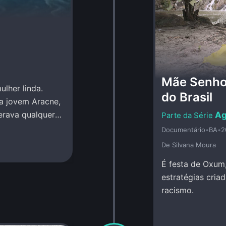
Mãe Senho
lher linda.
do Brasil
a jovem Aracne,
erava qualquer
Ag
Documentário
•
BA
•
2
De Silvana Moura
É festa de Oxum,
estratégias cria
racismo.