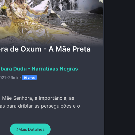
ra de Oxum - A Mãe Preta
bara Dudu - Narrativas Negras
021
•
26min
•
10 anos
 Mãe Senhora, a importância, as
das para driblar as perseguições e o
Mais Detalhes