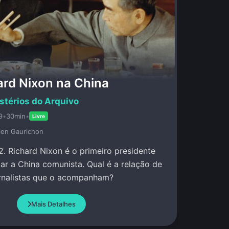
ard Nixon na China
stérios do Arquivo
9
•
30min
•
Livre
lien Gaurichon
2. Richard Nixon é o primeiro presidente
tar a China comunista. Qual é a relação de
rnalistas que o acompanham?
Mais Detalhes