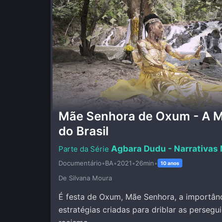
Mãe Senhora de Oxum - A M
do Brasil
Agbara Dudu - Narrativas
Documentário
•
BA
•
2021
•
26min
•
10 anos
De Silvana Moura
É festa de Oxum, Mãe Senhora, a importânc
estratégias criadas para driblar as persegu