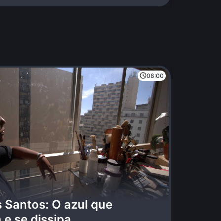
08:00
s Santos: O azul que
e se dissipa