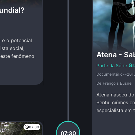
undial?
 e o potencial
sta social,
Atena - S
deste fenômeno.
Gr
Documentário
•
•
201
De François Busnel
Atena nasceu do 
Sentiu ciúmes e
especialista em 
pessoa, incluind
07:30
07:30