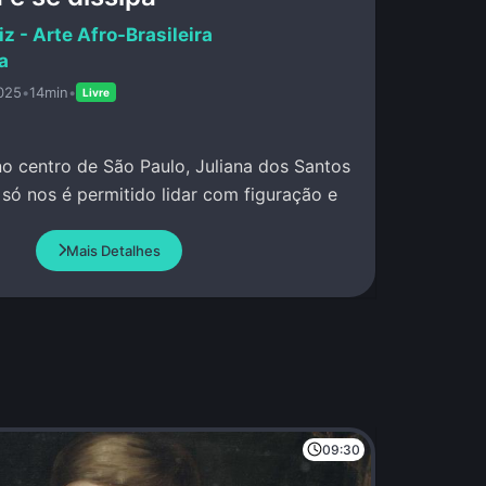
iz - Arte Afro-Brasileira
a
025
•
14min
•
Livre
o centro de São Paulo, Juliana dos Santos
or que só nos é permitido lidar com figuração e
Mais Detalhes
09:30