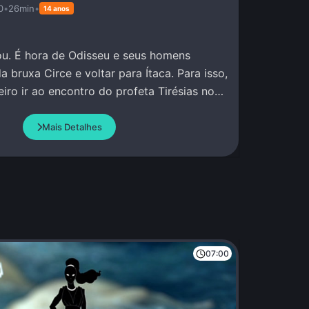
0
•
26min
•
14 anos
u. É hora de Odisseu e seus homens
a bruxa Circe e voltar para Ítaca. Para isso,
iro ir ao encontro do profeta Tirésias no
Mais Detalhes
07:00