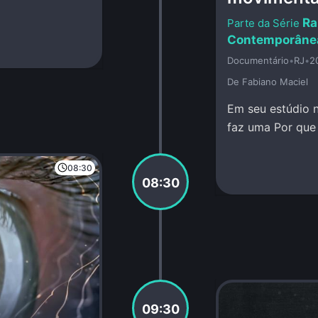
Ra
Contemporâne
Documentário
•
RJ
•
2
De Fabiano Maciel
Em seu estúdio n
faz uma P
08:30
08:30
09:30