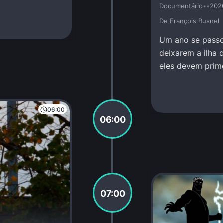
Documentário
•
•
202
De François Busnel
Um ano se passo
deixarem a ilha d
eles devem prime
Mundo Inferior.
06:00
06:00
07:00