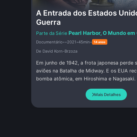
A Entrada dos Estados Unid
Guerra
Pearl Harbor, O Mundo e
Documentário
•
•
2021
•
45min
•
14 anos
De David Korn-Brzoza
Em junho de 1942, a frota japonesa perde 
aviões na Batalha de Midway. E os EUA re
bomba atômica, em Hiroshima e Nagasaki.
Mais Detalhes