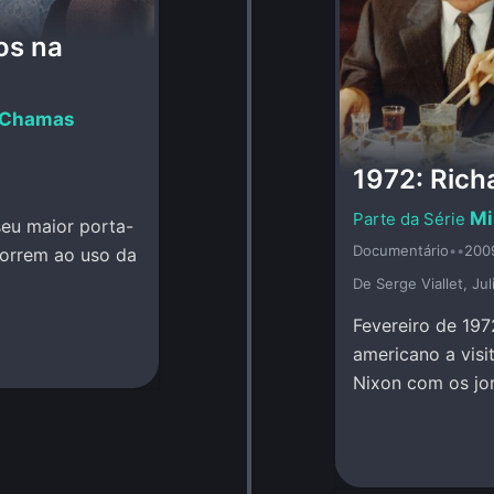
os na
m Chamas
1972: Rich
Mi
seu maior porta-
Documentário
•
•
200
correm ao uso da
De Serge Viallet, Ju
Fevereiro de 197
americano a visi
Nixon com os jo