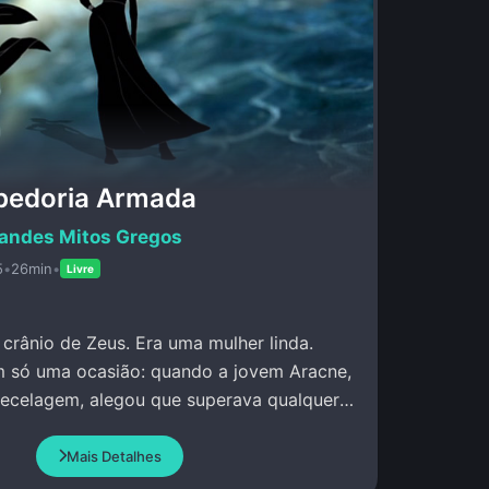
abedoria Armada
andes Mitos Gregos
5
•
26min
•
Livre
crânio de Zeus. Era uma mulher linda.
m só uma ocasião: quando a jovem Aracne,
tecelagem, alegou que superava qualquer
o Atena.
Mais Detalhes