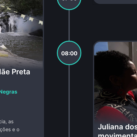
08:00
ãe Preta
 Negras
ia, as
Juliana do
ições e o
movimenta 