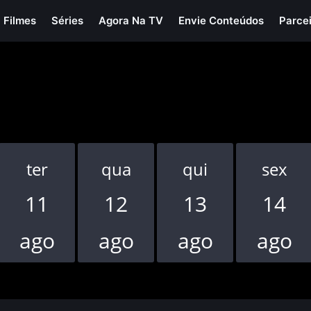
Filmes
Séries
Agora Na TV
Envie Conteúdos
Parce
ter
qua
qui
sex
11
12
13
14
ago
ago
ago
ago