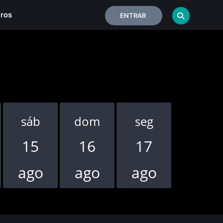
iros
ENTRAR
sáb
dom
seg
ter
15
16
17
18
ago
ago
ago
ago