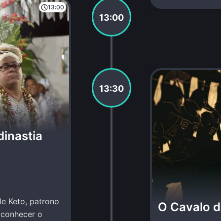
13:00
13:00
13:30
dinastia
de Keto, patrono
O Cavalo d
 conhecer o