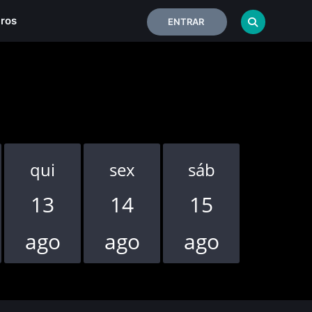
iros
ENTRAR
qui
sex
sáb
dom
13
14
15
16
ago
ago
ago
ago