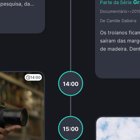
Gr
 pesquisa, da
Documentário
•
•
201
De Camille Dalbéra
Os troianos fica
saíram das marg
de madeira. Dent
permanecem cala
14:00
14:00
15:00