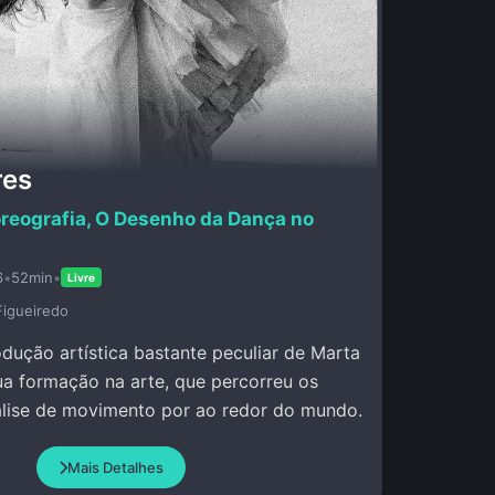
res
reografia, O Desenho da Dança no
6
•
52min
•
Livre
Figueiredo
rodução artística bastante peculiar de Marta
ua formação na arte, que percorreu os
álise de movimento por ao redor do mundo.
Mais Detalhes