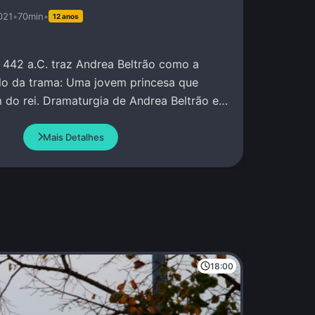
021
•
70min
•
12 anos
 442 a.C. traz Andrea Beltrão como a
lo da trama: Uma jovem princesa que
 do rei. Dramaturgia de Andrea Beltrão e
Mais Detalhes
18:00