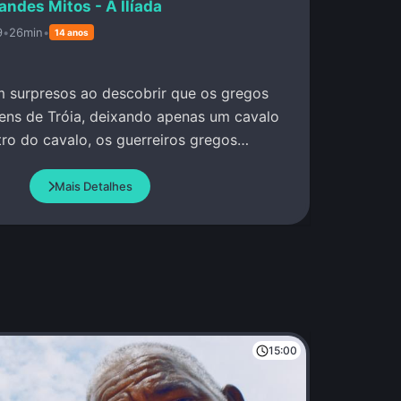
andes Mitos - A Ilíada
9
•
26min
•
14 anos
m surpresos ao descobrir que os gregos
ens de Tróia, deixando apenas um cavalo
ro do cavalo, os guerreiros gregos
dos e quietos.
Mais Detalhes
15:00