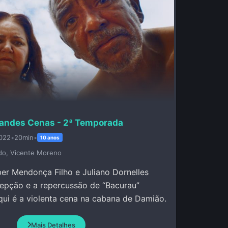
andes Cenas - 2ª Temporada
022
•
20min
•
10 anos
do, Vicente Moreno
ber Mendonça Filho e Juliano Dornelles
epção e a repercussão de “Bacurau”
qui é a violenta cena na cabana de Damião.
Mais Detalhes