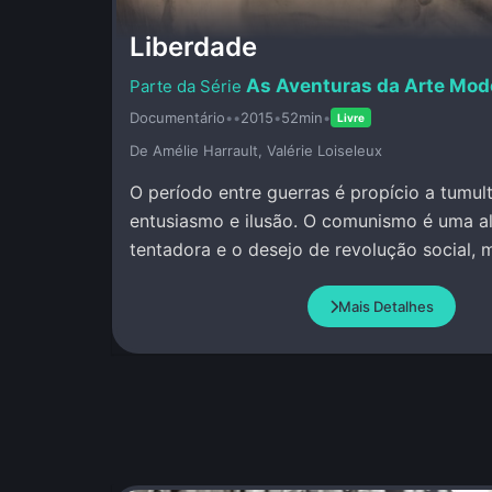
Liberdade
As Aventuras da Arte Mod
Documentário
•
•
2015
•
52min
•
Livre
De Amélie Harrault, Valérie Loiseleux
O período entre guerras é propício a tumul
entusiasmo e ilusão. O comunismo é uma al
tentadora e o desejo de revolução social, mo
política paira no ar.
Mais Detalhes