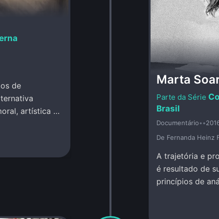
erna
Marta Soa
tos de
Co
ternativa
Brasil
ral, artística e
Documentário
•
•
201
De Fernanda Heinz 
A trajetória e p
é resultado de s
princípios de an