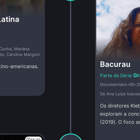
Latina
 Cunha, Mariana
nte, Caroline Margoni
Bacurau
atino-americanas.
Gr
Documentário
•
RS
•
2
De Ana Luiza Azeve
Os diretores Kle
exploram a conc
(2019). O foco a
15:30