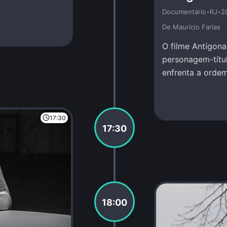
Documentário
•
RJ
•
2
De Maurí­cio Farias
O filme Antígona
personagem-títu
enfrenta a ordem
Amir Haddad.
17:30
17:30
18:00