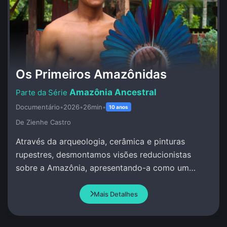
Os Primeiros Amazônidas
Amazônia Ancestral
Documentário
•
2026
•
26min
•
10 anos
De Zienhe Castro
Através da arqueologia, cerâmica e pinturas
rupestres, desmontamos visões reducionistas
sobre a Amazônia, apresentando-a como um
berço de complexidade social e conhecimento
avançado.
Mais Detalhes