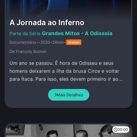
A Jornada ao Inferno
Grandes Mitos - A Odisseia
Documentário
•
•
2020
•
26min
•
14 anos
De François Busnel
Um ano se passou. É hora de Odisseu e seus
homens deixarem a ilha da bruxa Circe e voltar
para Ítaca. Para isso, eles devem primeiro ir ao
encontro do profeta Tirésias no Mundo Inferior.
Mais Detalhes
20:00