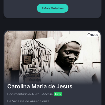
misterioso atributo da Vida.
Mais Detalhes
15:00
Carolina Maria de Jesus
Documentário
•
RJ
•
2018
•
55min
•
Livre
De Vanessa de Araujo Souza