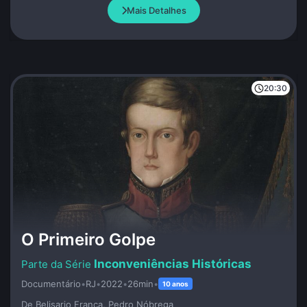
Mais Detalhes
20:30
O Primeiro Golpe
Inconveniências Históricas
Documentário
•
RJ
•
2022
•
26min
•
10 anos
De Belisario Franca, Pedro Nóbrega