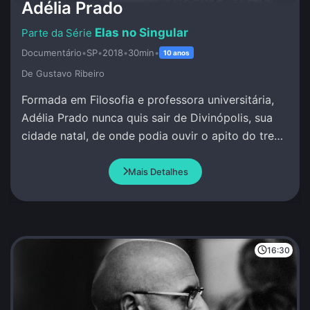
Adélia Prado
Elas no Singular
Documentário
•
SP
•
2018
•
30min
•
10 anos
De Gustavo Ribeiro
Formada em Filosofia e professora universitária,
Adélia Prado nunca quis sair de Divinópolis, sua
cidade natal, de onde podia ouvir o apito do trem
e escrever sob inspiração divina.
Mais Detalhes
16:30