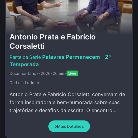
Antonio Prata e Fabrício
Corsaletti
Palavras Permanecem - 2ª
Temporada
Documentário
•
•
2026
•
26min
•
Livre
De Luí­s Ludmer
Antonio Prata e Fabrício Corsaletti conversam de
forma inspiradora e bem-humorada sobre suas
trajetórias e desafios da escrita. O encontro
celebra a palavra com criação conjunta.
Mais Detalhes