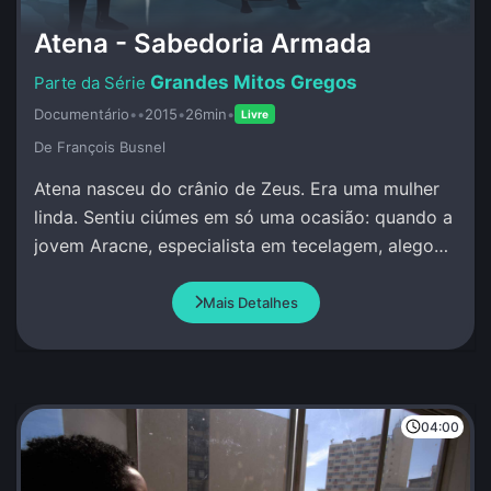
Atena - Sabedoria Armada
Grandes Mitos Gregos
Documentário
•
•
2015
•
26min
•
Livre
De François Busnel
Atena nasceu do crânio de Zeus. Era uma mulher
linda. Sentiu ciúmes em só uma ocasião: quando a
jovem Aracne, especialista em tecelagem, alegou
que superava qualquer pessoa, incluindo Atena.
Mais Detalhes
04:00