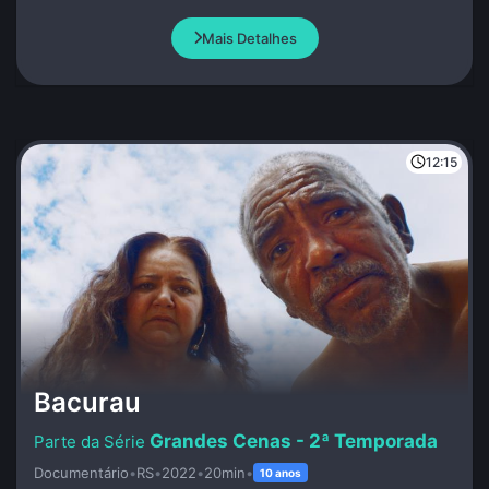
Mais Detalhes
12:15
Bacurau
Grandes Cenas - 2ª Temporada
Documentário
•
RS
•
2022
•
20min
•
10 anos