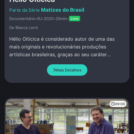
Matizes do Brasil
Documentário
•
RJ
•
2020
•
26min
•
Livre
De Bianca Lenti
Hélio Oiticica é considerado autor de uma das
mais originais e revolucionárias produções
artísticas brasileiras, graças ao seu caráter
inovador e, muitas vezes, polêmico.
Mais Detalhes
09:00