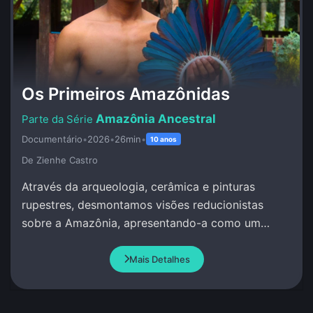
Os Primeiros Amazônidas
Amazônia Ancestral
Documentário
•
2026
•
26min
•
10 anos
De Zienhe Castro
Através da arqueologia, cerâmica e pinturas
rupestres, desmontamos visões reducionistas
sobre a Amazônia, apresentando-a como um
berço de complexidade social e conhecimento
avançado.
Mais Detalhes