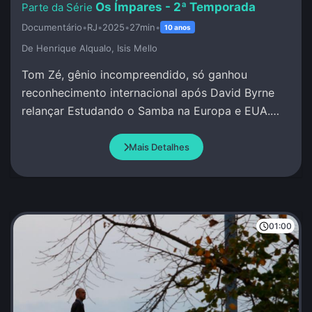
Os Ímpares - 2ª Temporada
Documentário
•
RJ
•
2025
•
27min
•
10 anos
De Henrique Alqualo, Isis Mello
Tom Zé, gênio incompreendido, só ganhou
reconhecimento internacional após David Byrne
relançar Estudando o Samba na Europa e EUA.
Neste episódio, Tom Zé e Byrne relembram essa
reviravolta.
Mais Detalhes
01:00