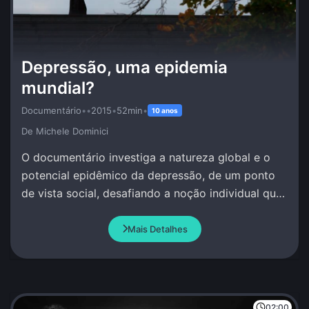
Depressão, uma epidemia
mundial?
Documentário
•
•
2015
•
52min
•
10 anos
De Michele Dominici
O documentário investiga a natureza global e o
potencial epidêmico da depressão, de um ponto
de vista social, desafiando a noção individual que
se tem deste fenômeno.
Mais Detalhes
02:00