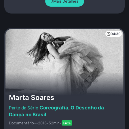
Mais Detalhes
04:30
Marta Soares
Coreografia, O Desenho da
Dança no Brasil
Documentário
•
•
2016
•
52min
•
Livre