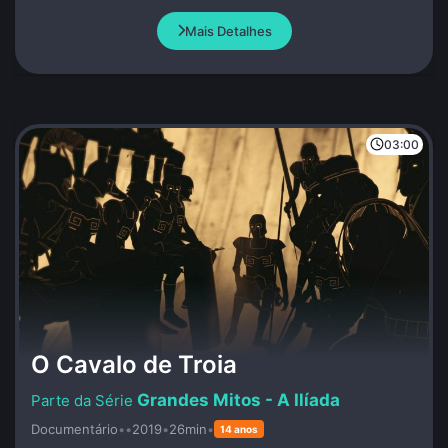
e da educação no Brasil.
Mais Detalhes
03:00
O Cavalo de Troia
Grandes Mitos - A Ilíada
Documentário
•
•
2019
•
26min
•
14 anos