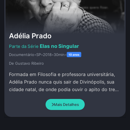
Adélia Prado
Elas no Singular
Documentário
•
SP
•
2018
•
30min
•
10 anos
De Gustavo Ribeiro
Formada em Filosofia e professora universitária,
Adélia Prado nunca quis sair de Divinópolis, sua
cidade natal, de onde podia ouvir o apito do trem
e escrever sob inspiração divina.
Mais Detalhes