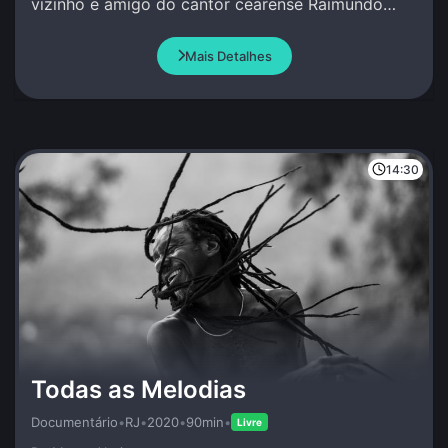
vizinho e amigo do cantor cearense Raimundo
Fagner, na ocasião começando a colher os
primeiros frutos de uma carreira sólida.
Mais Detalhes
14:30
Todas as Melodias
Documentário
•
RJ
•
2020
•
90min
•
Livre