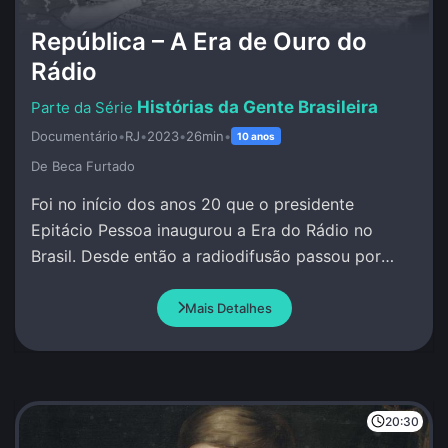
República – A Era de Ouro do
Rádio
Histórias da Gente Brasileira
Documentário
•
RJ
•
2023
•
26min
•
10 anos
De Beca Furtado
Foi no início dos anos 20 que o presidente
Epitácio Pessoa inaugurou a Era do Rádio no
Brasil. Desde então a radiodifusão passou por
grandes transformações.
Mais Detalhes
20:30