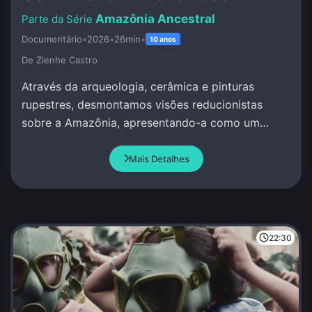
Amazônia Ancestral
Documentário
•
2026
•
26min
•
10 anos
De Zienhe Castro
Através da arqueologia, cerâmica e pinturas
rupestres, desmontamos visões reducionistas
sobre a Amazônia, apresentando-a como um
berço de complexidade social e conhecimento
avançado.
Mais Detalhes
22:30