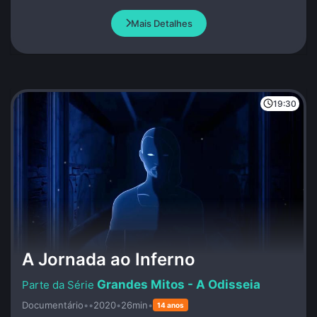
Mais Detalhes
19:30
A Jornada ao Inferno
Grandes Mitos - A Odisseia
Documentário
•
•
2020
•
26min
•
14 anos