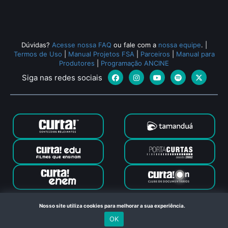
Dúvidas?
Acesse nossa FAQ
ou fale com a
nossa equipe
.
|
Termos de Uso
|
Manual Projetos FSA
|
Parceiros
|
Manual para
Produtores
|
Programação ANCINE
Siga nas redes sociais
Canal Curta © 2024. Todos os direitos reservados. Feito com
Nosso site utiliza cookies para melhorar a sua experiência.
no Rio de Janeiro
OK