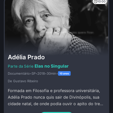
10:00
Adélia Prado
Elas no Singular
Documentário
•
SP
•
2018
•
30min
•
10 anos
De Gustavo Ribeiro
Formada em Filosofia e professora universitária,
Adélia Prado nunca quis sair de Divinópolis, sua
cidade natal, de onde podia ouvir o apito do trem
e escrever sob inspiração divina.