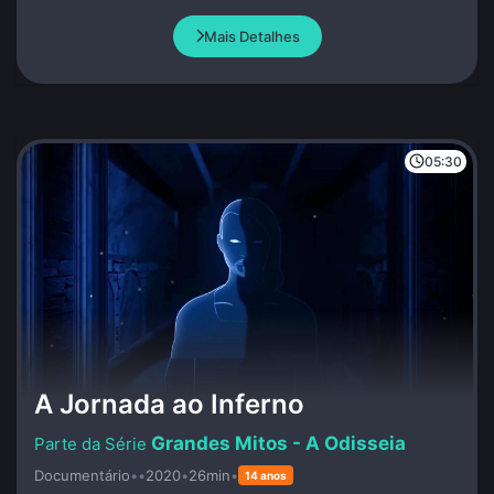
Mais Detalhes
05:30
A Jornada ao Inferno
Grandes Mitos - A Odisseia
Documentário
•
•
2020
•
26min
•
14 anos