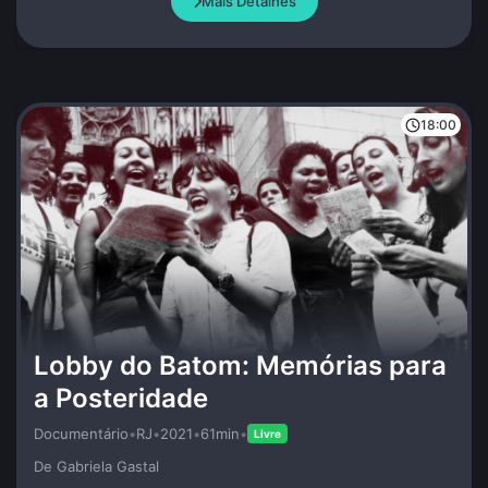
Mais Detalhes
18:00
Lobby do Batom: Memórias para
a Posteridade
Documentário
•
RJ
•
2021
•
61min
•
Livre
De Gabriela Gastal