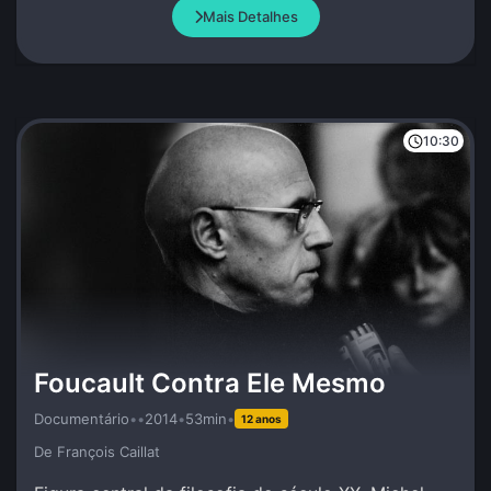
Mais Detalhes
10:30
Foucault Contra Ele Mesmo
Documentário
•
•
2014
•
53min
•
12 anos
De François Caillat