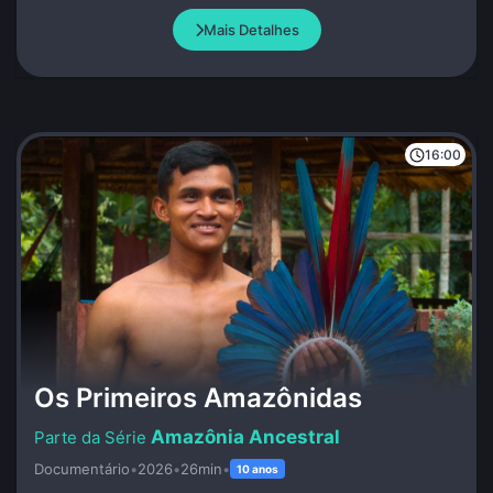
MNU.
Mais Detalhes
16:00
Os Primeiros Amazônidas
Amazônia Ancestral
Documentário
•
2026
•
26min
•
10 anos