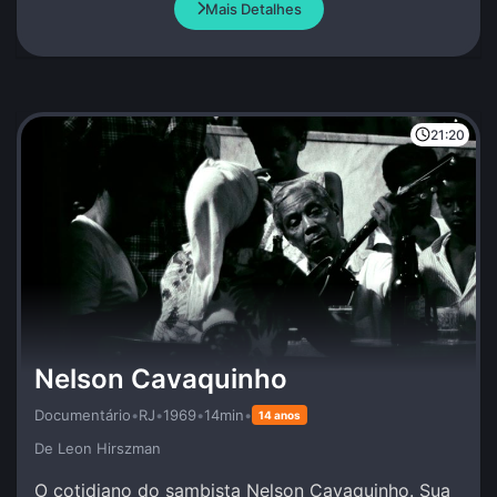
Mais Detalhes
21:20
Nelson Cavaquinho
Documentário
•
RJ
•
1969
•
14min
•
14 anos
De Leon Hirszman
O cotidiano do sambista Nelson Cavaquinho. Sua