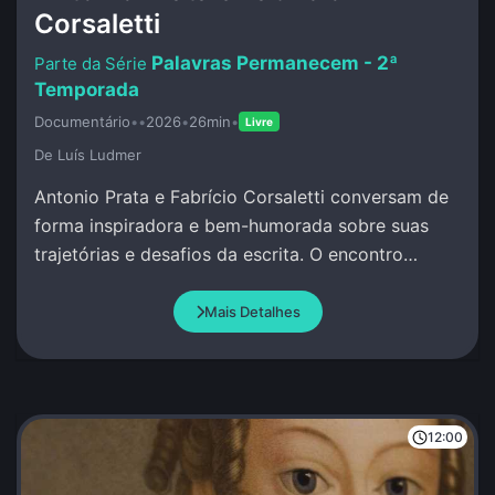
Corsaletti
Palavras Permanecem - 2ª
Temporada
Documentário
•
•
2026
•
26min
•
Livre
De Luí­s Ludmer
Antonio Prata e Fabrício Corsaletti conversam de
forma inspiradora e bem-humorada sobre suas
trajetórias e desafios da escrita. O encontro
celebra a palavra com criação conjunta.
Mais Detalhes
12:00