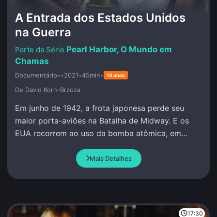
A Entrada dos Estados Unidos
na Guerra
Pearl Harbor, O Mundo em
Chamas
Documentário
•
•
2021
•
45min
•
14 anos
De David Korn-Brzoza
Em junho de 1942, a frota japonesa perde seu
maior porta-aviões na Batalha de Midway. E os
EUA recorrem ao uso da bomba atômica, em
Hiroshima e Nagasaki.
Mais Detalhes
17:30