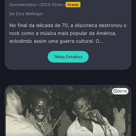
Documentário
•
•
2023
•
52min
•
12 anos
De Ezra Wolfinger
No final da década de 70, a discoteca destronou o
rock como a música mais popular da América,
eclodindo assim uma guerra cultural. O
documentário explora essa divisão cultural e suas
causas.
Mais Detalhes
20:10