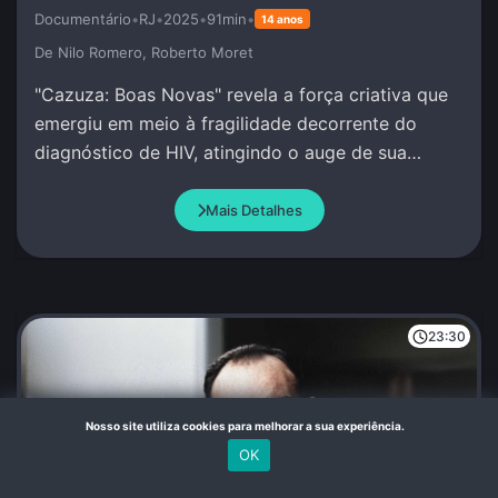
Documentário
•
RJ
•
2025
•
91min
•
14 anos
De Nilo Romero, Roberto Moret
"Cazuza: Boas Novas" revela a força criativa que
emergiu em meio à fragilidade decorrente do
diagnóstico de HIV, atingindo o auge de sua
produção artística.
Mais Detalhes
23:30
Nosso site utiliza cookies para melhorar a sua experiência.
OK