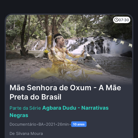
07:30
Mãe Senhora de Oxum - A Mãe
Preta do Brasil
Agbara Dudu - Narrativas
Negras
Documentário
•
BA
•
2021
•
26min
•
10 anos
De Silvana Moura