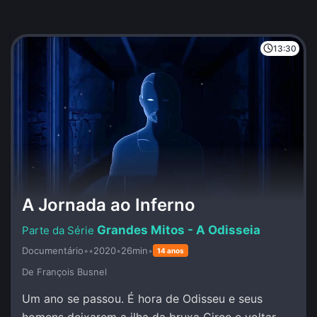
13:30
A Jornada ao Inferno
Grandes Mitos - A Odisseia
Documentário
•
•
2020
•
26min
•
14 anos
De François Busnel
Um ano se passou. É hora de Odisseu e seus
homens deixarem a ilha da bruxa Circe e voltar