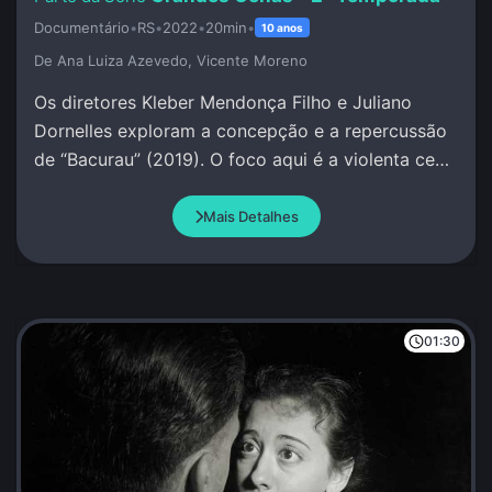
Documentário
•
RS
•
2022
•
20min
•
10 anos
De Ana Luiza Azevedo, Vicente Moreno
Os diretores Kleber Mendonça Filho e Juliano
Dornelles exploram a concepção e a repercussão
de “Bacurau” (2019). O foco aqui é a violenta cena
na cabana de Damião.
Mais Detalhes
01:30