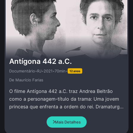
Antígona 442 a.C.
Documentário
•
RJ
•
2021
•
70min
•
12 anos
De Maurí­cio Farias
O filme Antígona 442 a.C. traz Andrea Beltrão
como a personagem-título da trama: Uma jovem
princesa que enfrenta a ordem do rei. Dramaturgia
de Andrea Beltrão e Amir Haddad.
Mais Detalhes