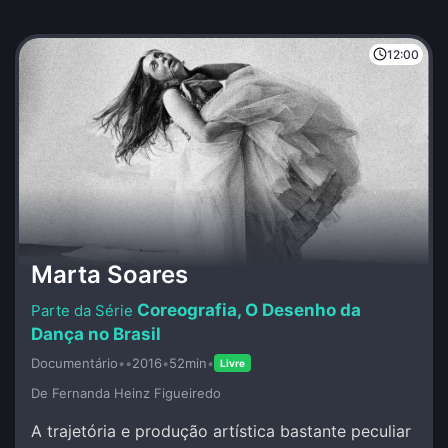
12:00
Marta Soares
Coreografia, O Desenho da
Dança no Brasil
Documentário
•
•
2016
•
52min
•
Livre
De Fernanda Heinz Figueiredo
A trajetória e produção artística bastante peculiar