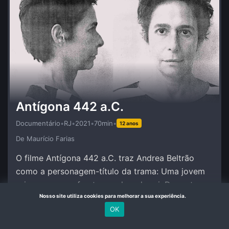
Antígona 442 a.C.
Documentário
•
RJ
•
2021
•
70min
•
12 anos
De Maurí­cio Farias
O filme Antígona 442 a.C. traz Andrea Beltrão
como a personagem-título da trama: Uma jovem
princesa que enfrenta a ordem do rei. Dramaturgia
de Andrea Beltrão e Amir Haddad.
Nosso site utiliza cookies para melhorar a sua experiência.
OK
Mais Detalhes