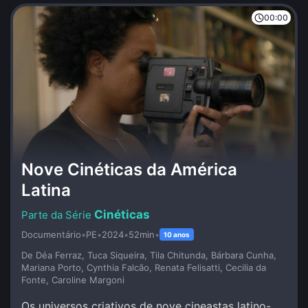
00:00
Nove Cinéticas da América
Latina
Cinéticas
Documentário
•
PE
•
2024
•
52min
•
10 anos
De Déa Ferraz, Tuca Siqueira, Tila Chitunda, Bárbara Cunha,
Mariana Porto, Cynthia Falcão, Renata Felisatti, Cecilia da
Fonte, Caroline Margoni
Os universos criativos de nove cineastas latino-