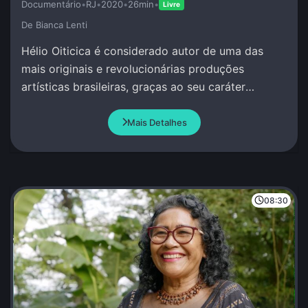
Documentário
•
RJ
•
2020
•
26min
•
Livre
De Bianca Lenti
Hélio Oiticica é considerado autor de uma das
mais originais e revolucionárias produções
artísticas brasileiras, graças ao seu caráter
inovador e, muitas vezes, polêmico.
Mais Detalhes
08:30