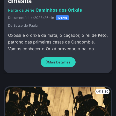
dinastia
Caminhos dos Orixás
Documentário
•
•
2023
•
26min
•
10 anos
De Betse de Paula
Oxossi é o orixá da mata, o caçador, o rei de Keto,
patrono das primeiras casas de Candomblé.
Vamos conhecer o Orixá provedor, o pai do
conhecimento, da pesquisa, da investigação.
Mais Detalhes
13:30