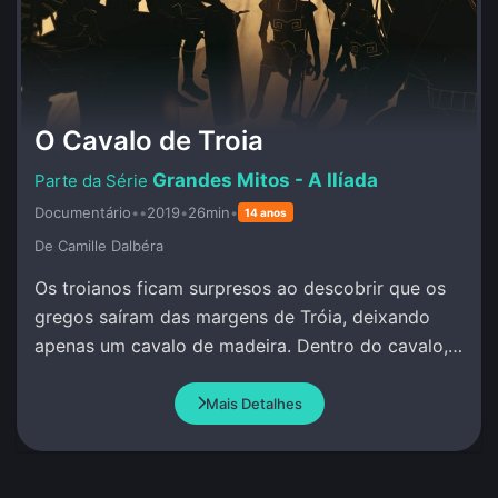
O Cavalo de Troia
Grandes Mitos - A Ilíada
Documentário
•
•
2019
•
26min
•
14 anos
De Camille Dalbéra
Os troianos ficam surpresos ao descobrir que os
gregos saíram das margens de Tróia, deixando
apenas um cavalo de madeira. Dentro do cavalo,
os guerreiros gregos permanecem calados e
quietos.
Mais Detalhes