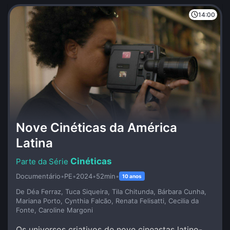
14:00
Nove Cinéticas da América
Latina
Cinéticas
Documentário
•
PE
•
2024
•
52min
•
10 anos
De Déa Ferraz, Tuca Siqueira, Tila Chitunda, Bárbara Cunha,
Mariana Porto, Cynthia Falcão, Renata Felisatti, Cecilia da
Fonte, Caroline Margoni
Os universos criativos de nove cineastas latino-