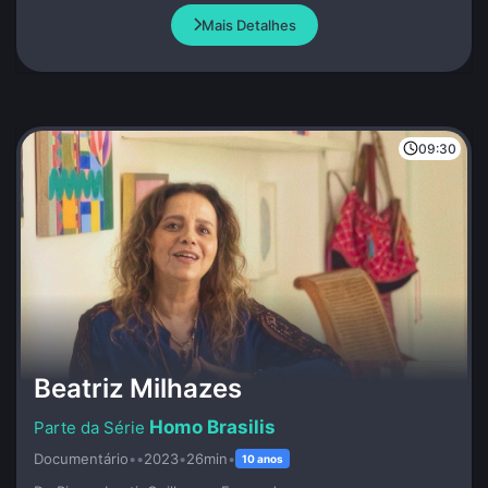
Mais Detalhes
09:30
Beatriz Milhazes
Homo Brasilis
Documentário
•
•
2023
•
26min
•
10 anos