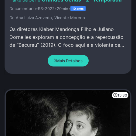
Documentário
•
RS
•
2022
•
20min
•
10 anos
De Ana Luiza Azevedo, Vicente Moreno
Os diretores Kleber Mendonça Filho e Juliano
Dornelles exploram a concepção e a repercussão
de “Bacurau” (2019). O foco aqui é a violenta cena
na cabana de Damião.
Mais Detalhes
15:30