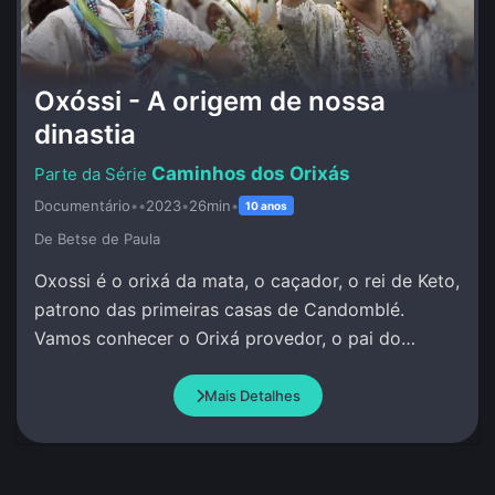
Oxóssi - A origem de nossa
dinastia
Caminhos dos Orixás
Documentário
•
•
2023
•
26min
•
10 anos
De Betse de Paula
Oxossi é o orixá da mata, o caçador, o rei de Keto,
patrono das primeiras casas de Candomblé.
Vamos conhecer o Orixá provedor, o pai do
conhecimento, da pesquisa, da investigação.
Mais Detalhes