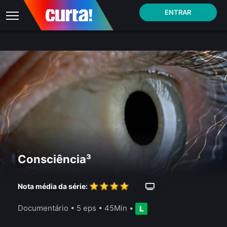
ENTRAR
Consciência³
Nota média da série:
Documentário
•
5 eps
•
45Min
•