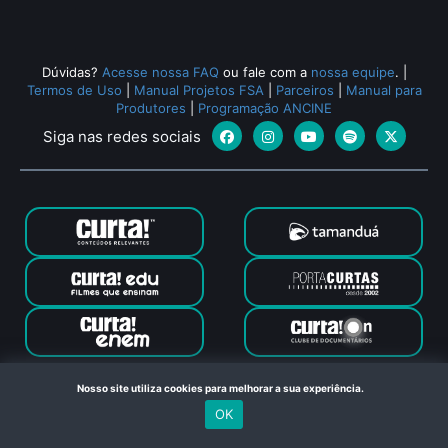
Dúvidas?
Acesse nossa FAQ
ou fale com a
nossa equipe
.
|
Termos de Uso
|
Manual Projetos FSA
|
Parceiros
|
Manual para
Produtores
|
Programação ANCINE
Siga nas redes sociais
Canal Curta © 2024. Todos os direitos reservados. Feito com
Nosso site utiliza cookies para melhorar a sua experiência.
no Rio de Janeiro
OK