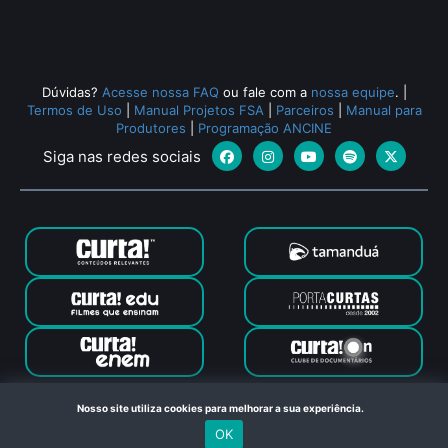
Dúvidas?
Acesse nossa FAQ
ou fale com a
nossa equipe
.
|
Termos de Uso
|
Manual Projetos FSA
|
Parceiros
|
Manual para
Produtores
|
Programação ANCINE
Siga nas redes sociais
Canal Curta © 2024. Todos os direitos reservados. Feito com
Nosso site utiliza cookies para melhorar a sua experiência.
no Rio de Janeiro
OK