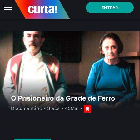
ENTRAR
O Prisioneiro da Grade de Ferro
Documentário
•
3 eps
•
45Min
•