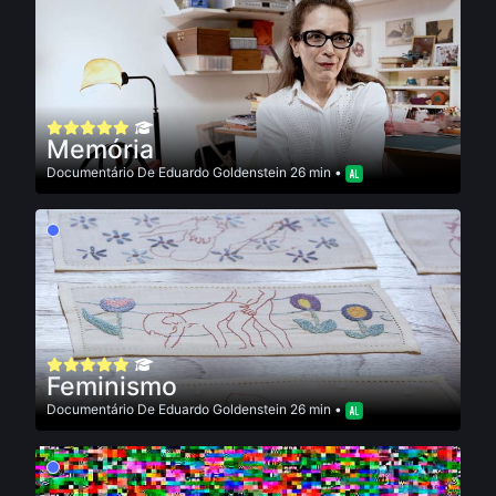
Memória
Documentário
De
Eduardo Goldenstein
26 min •
Feminismo
Documentário
De
Eduardo Goldenstein
26 min •