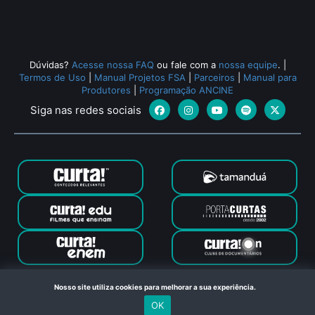
Dúvidas?
Acesse nossa FAQ
ou fale com a
nossa equipe
.
|
Termos de Uso
|
Manual Projetos FSA
|
Parceiros
|
Manual para
Produtores
|
Programação ANCINE
Siga nas redes sociais
Canal Curta © 2024. Todos os direitos reservados. Feito com
Nosso site utiliza cookies para melhorar a sua experiência.
no Rio de Janeiro
OK