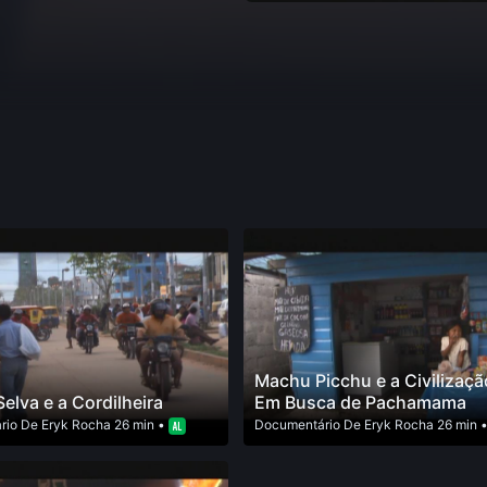
Machu Picchu e a Civilizaçã
Selva e a Cordilheira
Em Busca de Pachamama
rio
De
Eryk Rocha
26 min •
Documentário
De
Eryk Rocha
26 min 