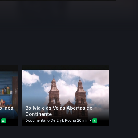
o Inca
Bolívia e as Veias Abertas do
Continente
•
Documentário
De
Eryk Rocha
26 min •