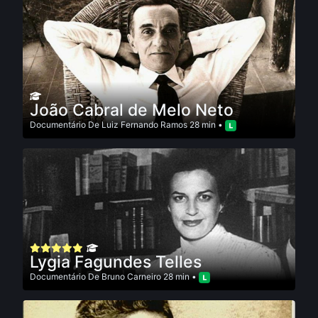
João Cabral de Melo Neto
Documentário
De
Luiz Fernando Ramos
28 min •
Lygia Fagundes Telles
Documentário
De
Bruno Carneiro
28 min •