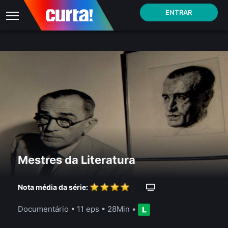
ENTRAR
Mestres da Literatura
Nota média da série:
Documentário
•
11 eps
•
28Min
•