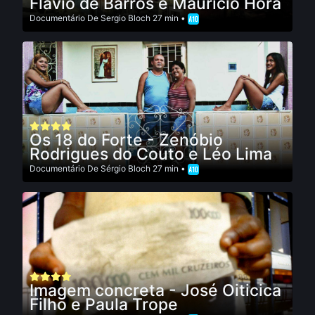
Flávio de Barros e Maurício Hora
Documentário
De
Sergio Bloch
27 min •
Os 18 do Forte - Zenóbio
Rodrigues do Couto e Léo Lima
Documentário
De
Sérgio Bloch
27 min •
Imagem concreta - José Oiticica
Filho e Paula Trope