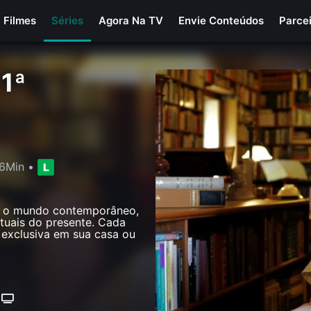
Filmes
Séries
Agora Na TV
Envie Conteúdos
Parce
 1ª
6Min
•
bre o mundo contemporâneo,
ctuais do presente. Cada
 exclusiva em sua casa ou