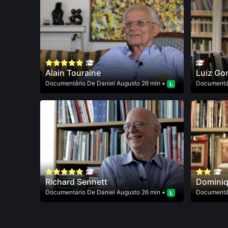
Alain Touraine
Luiz Go
Documentário
De
Daniel Augusto
26 min •
Documentá
Richard Sennett
Dominiq
Documentário
De
Daniel Augusto
26 min •
Documentá