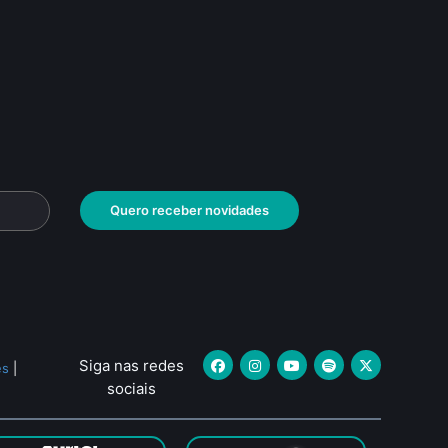
Quero receber novidades
Siga nas redes
es
|
sociais