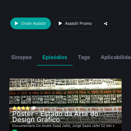
Onde Assistir
Assistir Promo
Sinopse
Episódios
Tags
Aplicabilid
Pôster - Estado da Arte do
Design Gráfico
Documentário
De
André Saad Jafet
,
Jorge Saad Jafet
52 min •