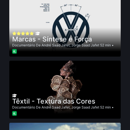
Marcas - Síntese e Força
Documentário
De
André Saad Jafet
,
Jorge Saad Jafet
52 min •
Têxtil - Textura das Cores
Documentário
De
André Saad Jafet
,
Jorge Saad Jafet
52 min •