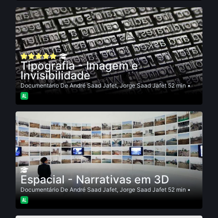
Tipografia - Imagem e
Invisibilidade
Documentário
De
André Saad Jafet
,
Jorge Saad Jafet
52 min •
Espacial - Narrativas em 3D
Documentário
De
André Saad Jafet
,
Jorge Saad Jafet
52 min •