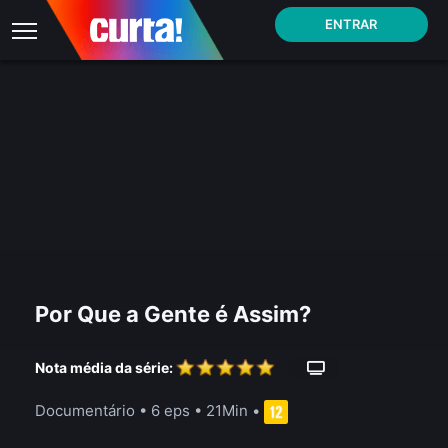
ENTRAR
Por Que a Gente é Assim?
Nota média da série:
Documentário
•
6 eps
•
21Min
•