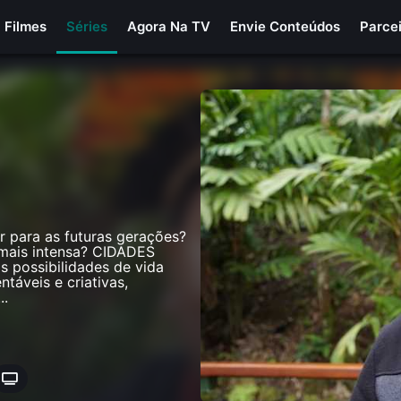
Filmes
Séries
Agora Na TV
Envie Conteúdos
Parce
 para as futuras gerações?
mais intensa? CIDADES
 possibilidades de vida
ntáveis e criativas,
...