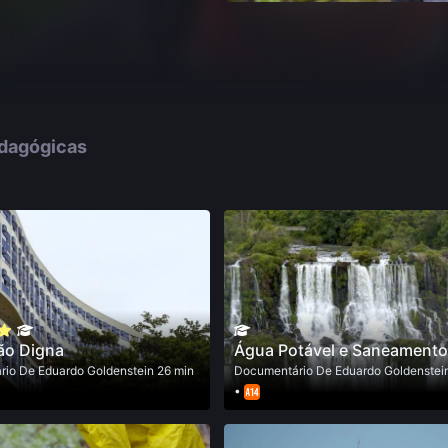
edagógicas
ão Digna
Água Potável e Saneamento
rio
De
Eduardo Goldenstein
26 min
Documentário
De
Eduardo Goldenstei
•