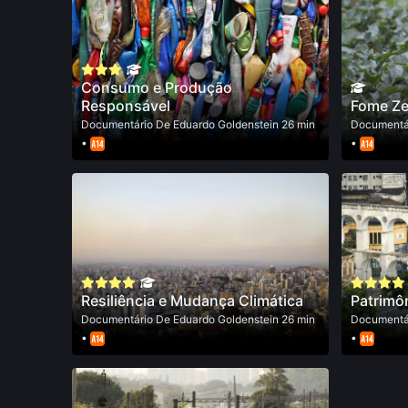
Consumo e Produção
Responsável
Fome Ze
Documentário
De
Eduardo Goldenstein
26 min
Documentá
•
•
Resiliência e Mudança Climática
Patrimôn
Documentário
De
Eduardo Goldenstein
26 min
Documentá
•
•