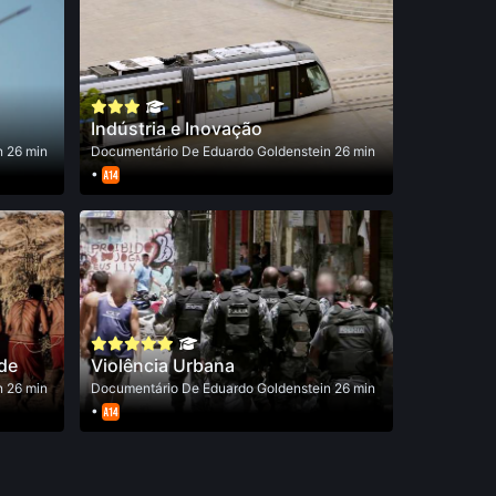
Indústria e Inovação
n
26 min
Documentário
De
Eduardo Goldenstein
26 min
•
de
Violência Urbana
n
26 min
Documentário
De
Eduardo Goldenstein
26 min
•