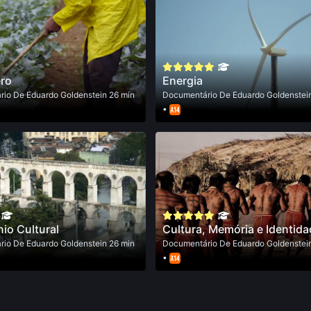
ro
Energia
rio
De
Eduardo Goldenstein
26 min
Documentário
De
Eduardo Goldenstei
•
io Cultural
Cultura, Memória e Identida
rio
De
Eduardo Goldenstein
26 min
Documentário
De
Eduardo Goldenstei
•