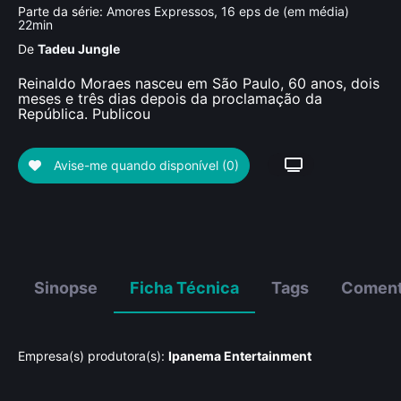
Parte da série:
Amores Expressos, 16 eps de (em média)
22min
De
Tadeu Jungle
Reinaldo Moraes nasceu em São Paulo, 60 anos, dois
meses e três dias depois da proclamação da
República. Publicou
Avise-me quando disponível
(0)
Sinopse
Ficha Técnica
Tags
Coment
Empresa(s) produtora(s):
Ipanema Entertainment