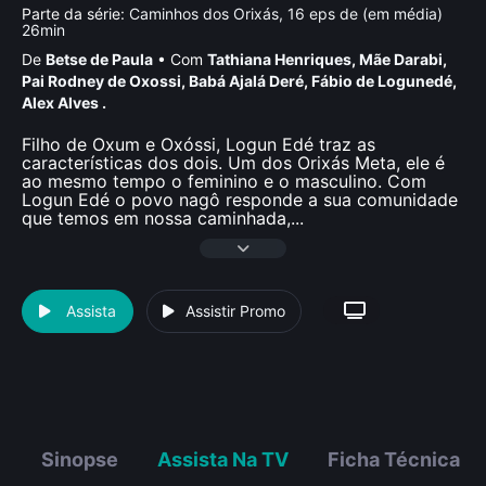
Parte da série:
Caminhos dos Orixás, 16 eps de (em média)
26min
De
Betse de Paula
•
Com
Tathiana Henriques
,
Mãe Darabi
,
Pai Rodney de Oxossi
,
Babá Ajalá Deré
,
Fábio de Logunedé
,
Alex Alves .
Filho de Oxum e Oxóssi, Logun Edé traz as
características dos dois. Um dos Orixás Meta, ele é
ao mesmo tempo o feminino e o masculino. Com
Logun Edé o povo nagô responde a sua comunidade
que temos em nossa caminhada,
...
Assista
Assistir Promo
Sinopse
Assista Na TV
Ficha Técnica