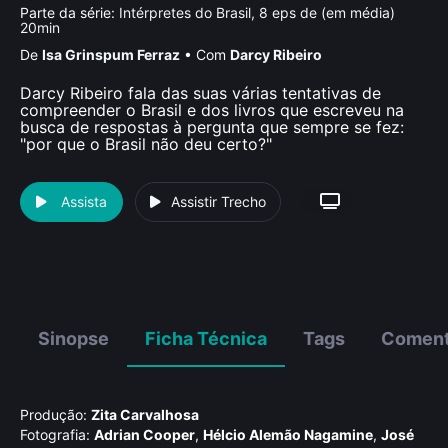
Parte da série:
Intérpretes do Brasil, 8 eps de (em média)
20min
De
Isa Grinspum Ferraz
•
Com
Darcy Ribeiro
Darcy Ribeiro fala das suas várias tentativas de
compreender o Brasil e dos livros que escreveu na
busca de respostas à pergunta que sempre se fez:
"por que o Brasil não deu certo?"
Assista
Assistir Trecho
Sinopse
Ficha Técnica
Tags
Coment
Produção:
Zita Carvalhosa
Fotografia:
Adrian Cooper
,
Hélcio Alemão Nagamine
,
José