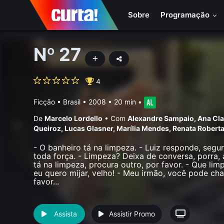
Sobre
Programação
Nº 27
4
Ficção
•
Brasil
• 2008 • 20 min
•
De
Marcelo Lordello
•
Com
Alexandre Sampaio
,
Ana Cl
Queiroz
,
Lucas Glasner
,
Marília Mendes
,
Renata Robert
- O banheiro tá na limpeza. - Luiz responde, se
toda força. - Limpeza? Deixa de conversa, porra, 
tá na limpeza, procura outro, por favor. - Que limp
eu quero mijar, velho! - Meu irmão, você pode ch
favor...
Assista
Assistir Promo