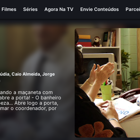
Filmes
Séries
Agora Na TV
Envie Conteúdos
Parce
aúdia
,
Caio Almeida
,
Jorge
a
gurando a maçaneta com
abre a porta! - O banheiro
eza... Abre logo a porta,
amar o coordenador, por