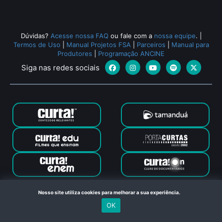
Dúvidas?
Acesse nossa FAQ
ou fale com a
nossa equipe
.
|
Termos de Uso
|
Manual Projetos FSA
|
Parceiros
|
Manual para
Produtores
|
Programação ANCINE
Siga nas redes sociais
Canal Curta © 2024. Todos os direitos reservados. Feito com
Nosso site utiliza cookies para melhorar a sua experiência.
no Rio de Janeiro
OK